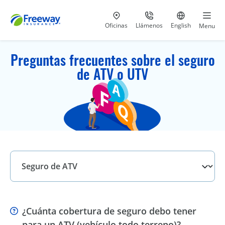
Visita nuestras
al 800-441-5533
Ir al sitio e
Oficinas
Llámenos
English
Menu
Preguntas frecuentes sobre el seguro
de ATV o UTV
¿Cuánta cobertura de seguro debo tener
para un ATV (vehículo todo terreno)?