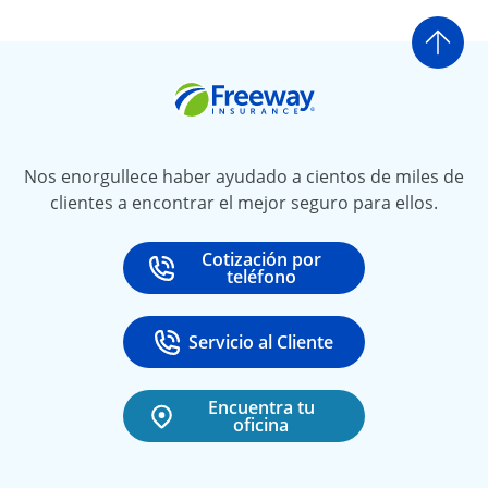
Ir a
Freeway Insurance
Nos enorgullece haber ayudado a cientos de miles de
clientes a encontrar el mejor seguro para ellos.
Cotización por
Call
at
teléfono
Servicio al Cliente
Call
at 888-531-6720
Encuentra tu
oficina