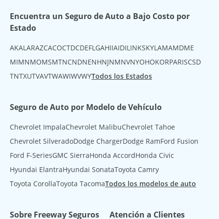
Encuentra un Seguro de Auto a Bajo Costo por
Estado
AK
AL
AR
AZ
CA
CO
CT
DC
DE
FL
GA
HI
IA
ID
IL
IN
KS
KY
LA
MA
MD
ME
MI
MN
MO
MS
MT
NC
ND
NE
NH
NJ
NM
NV
NY
OH
OK
OR
PA
RI
SC
SD
TN
TX
UT
VA
VT
WA
WI
WV
WY
Todos los Estados
Seguro de Auto por Modelo de Vehículo
Chevrolet Impala
Chevrolet Malibu
Chevrolet Tahoe
Chevrolet Silverado
Dodge Charger
Dodge Ram
Ford Fusion
Ford F-Series
GMC Sierra
Honda Accord
Honda Civic
Hyundai Elantra
Hyundai Sonata
Toyota Camry
Toyota Corolla
Toyota Tacoma
Todos los modelos de auto
Sobre Freeway Seguros
Atención a Clientes