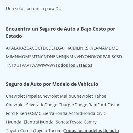
Una solución única para DUI
Encuentra un Seguro de Auto a Bajo Costo por
Estado
AK
AL
AR
AZ
CA
CO
CT
DC
DE
FL
GA
HI
IA
ID
IL
IN
KS
KY
LA
MA
MD
ME
MI
MN
MO
MS
MT
NC
ND
NE
NH
NJ
NM
NV
NY
OH
OK
OR
PA
RI
SC
SD
TN
TX
UT
VA
VT
WA
WI
WV
WY
Todos los Estados
Seguro de Auto por Modelo de Vehículo
Chevrolet Impala
Chevrolet Malibu
Chevrolet Tahoe
Chevrolet Silverado
Dodge Charger
Dodge Ram
Ford Fusion
Ford F-Series
GMC Sierra
Honda Accord
Honda Civic
Hyundai Elantra
Hyundai Sonata
Toyota Camry
Toyota Corolla
Toyota Tacoma
Todos los modelos de auto