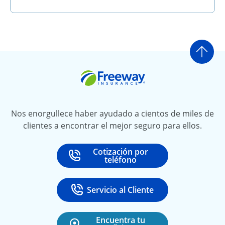
Ir a
Freeway Insurance
Nos enorgullece haber ayudado a cientos de miles de
clientes a encontrar el mejor seguro para ellos.
Cotización por
Call
at
teléfono
Servicio al Cliente
Call
at 888-531-6720
Encuentra tu