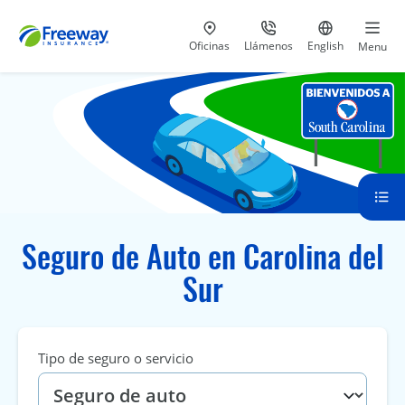
Visita nuestras
al 800-441-5533
Ir al sitio e
Oficinas
Llámenos
English
Menu
Seguro de Auto en Carolina del
Sur
Tipo de seguro o servicio