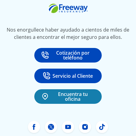
Freeway Insurance
Nos enorgullece haber ayudado a cientos de miles de
clientes a encontrar el mejor seguro para ellos.
Cotización por
Call
at
teléfono
Servicio al Cliente
Call
at 888-531-6720
Encuentra tu
oficina
Facebook de Freeway Insurance
X de Freeway Insurance
YouTube de Freeway In
Instagram Freewa
TikTok Free