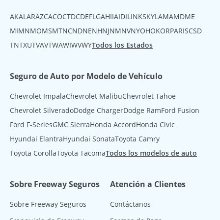
AK
AL
AR
AZ
CA
CO
CT
DC
DE
FL
GA
HI
IA
ID
IL
IN
KS
KY
LA
MA
MD
ME
MI
MN
MO
MS
MT
NC
ND
NE
NH
NJ
NM
NV
NY
OH
OK
OR
PA
RI
SC
SD
TN
TX
UT
VA
VT
WA
WI
WV
WY
Todos los Estados
Seguro de Auto por Modelo de Vehículo
Chevrolet Impala
Chevrolet Malibu
Chevrolet Tahoe
Chevrolet Silverado
Dodge Charger
Dodge Ram
Ford Fusion
Ford F-Series
GMC Sierra
Honda Accord
Honda Civic
Hyundai Elantra
Hyundai Sonata
Toyota Camry
Toyota Corolla
Toyota Tacoma
Todos los modelos de auto
Sobre Freeway Seguros
Atención a Clientes
Sobre Freeway Seguros
Contáctanos