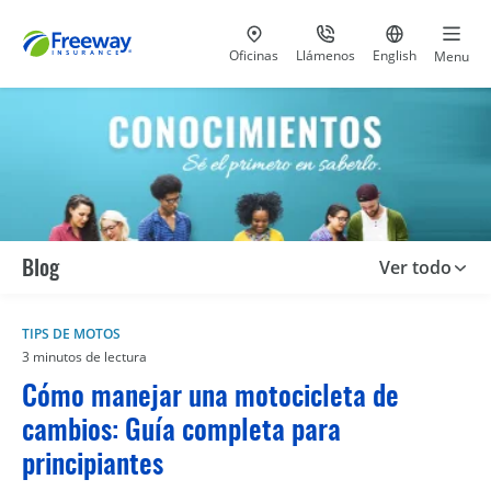
Visita nuestras
al 800-441-5533
Ir al sitio e
Oficinas
Llámenos
English
Menu
Blog
Ver todo
TIPS DE MOTOS
3 minutos de lectura
Cómo manejar una motocicleta de
cambios: Guía completa para
principiantes