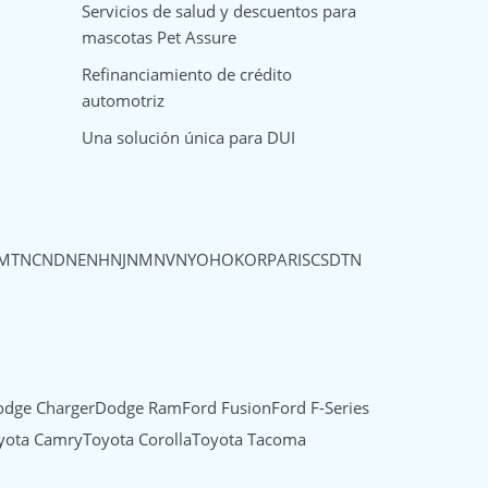
Servicios de salud y descuentos para
mascotas Pet Assure
Refinanciamiento de crédito
automotriz
Una solución única para DUI
MT
NC
ND
NE
NH
NJ
NM
NV
NY
OH
OK
OR
PA
RI
SC
SD
TN
dge Charger
Dodge Ram
Ford Fusion
Ford F-Series
yota Camry
Toyota Corolla
Toyota Tacoma