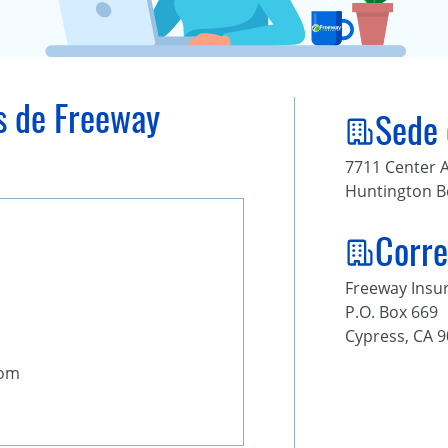
s de Freeway
Sede 
7711 Center 
Huntington B
Corre
Freeway Insur
P.O. Box 669
Cypress, CA 
com