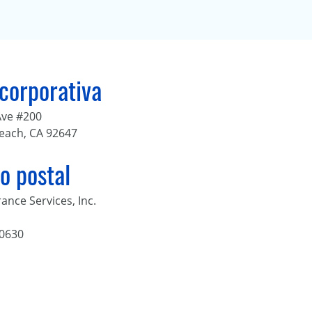
corporativa
Ave #200
each, CA 92647
o postal
ance Services, Inc.
90630