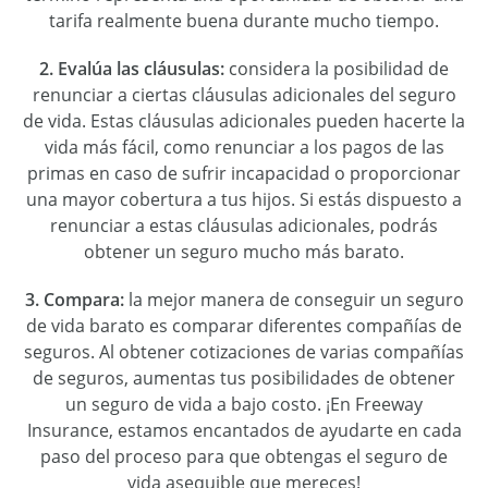
tarifa realmente buena durante mucho tiempo.
2. Evalúa las cláusulas:
considera la posibilidad de
renunciar a ciertas cláusulas adicionales del seguro
de vida. Estas cláusulas adicionales pueden hacerte la
vida más fácil, como renunciar a los pagos de las
primas en caso de
sufrir
incapacidad
o proporcionar
una mayor cobertura a
tus
hijos. Si está
s
dispuesto a
renunciar a
estas
cláusulas adicionales,
podrás
obtener un seguro mucho más barato.
3. Compara:
la mejor manera de conseguir un seguro
de vida barato es comparar diferentes compañías de
seguros. Al obtener cotizaciones de
varias
compañías
de seguros, aumenta
s
tus posibilidades de obtener
un
seguro de vida
a bajo costo
. ¡
E
n Freeway
Insurance, estamos encantados de ayudar
te en
cada
paso
del proceso
para que obtengas
el
seguro de
vida asequible que
mereces
!