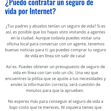
¿Puedo contratar un seguro de
vida por Internet?
¿
Tus
padres y abuelos
tenían
un seguro de vida? Si es
así, es posible que los hayas visto visitando a agentes
en la ciudad. Aunque todavía puede
s
visitar
una
oficina local para
conversar
con
un
agente, tenemos
buenas noticias
para ti
: ¡
ya
puede
s
comprar
tu
seguro
de vida en línea sin salir de casa!
Así es. Puedes
obtener un presupuesto de seguro de
vida en línea con tan solo un clic. Una vez que
encuentre
s
la póliza que
se ajuste a tus necesidades
y
envíe
s
la información correcta,
será cuestión de
minutos
para que la aprueben
.
No espere
s
más p
ara conseguir
el seguro de vida
a
bajo costo
que
te
merece
s
. Ni siquiera tiene
s
que