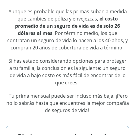
Aunque es probable que las primas suban a medida
que cambie
s
de póliza y envejezca
s
,
el
costo
promedio
de
un
seguro de vida es de s
o
lo 26
dólares al mes
. Por término medio, los que
contratan un seguro de vida lo hacen a los 40 años, y
compran 20 años de cobertura de vida a término.
Si ha
s
estado considerando opciones para proteger
a
tu
familia, la conclusión es la siguiente: un seguro
de vida
a bajo costo
es más fácil de encontrar de lo
que cree
s
.
Tu prima mensual puede ser incluso más baja. ¡Pero
no lo sabrá
s
hasta que encuentre
s
la mejor compañía
de seguros de vida!