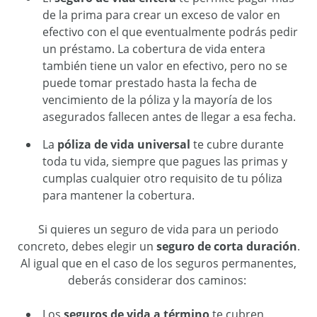
de la prima para crear un exceso de valor en
efectivo
con el que eventualmente podrás
pedir
un préstamo. La cobertura de vida entera
también tiene un valor en efectivo, pero no se
puede tomar prestado hasta la fecha de
vencimiento de la póliza y la mayoría de los
asegurados fallecen antes de llegar a esa fecha.
La
póliza de vida universal
te
cubre durante
toda
t
u vida, siempre que pague
s
las primas y
cumpla
s
cualquier otro requisito de
t
u póliza
para mantener la cobertura.
Si quiere
s
un seguro de vida para un periodo
concreto, debe
s
elegir un
seguro de corta duración
.
Al igual que en el caso de los seguros permanentes,
deberás
considerar
dos caminos
:
Los
seguros de vida a término
te
cubren