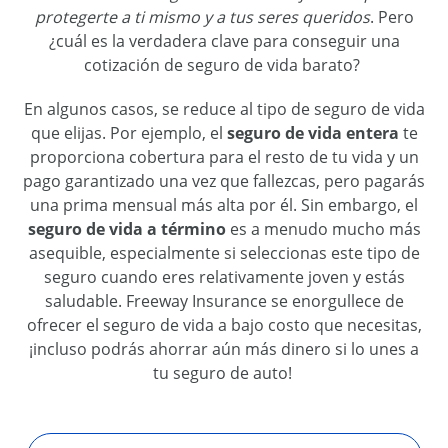
proteger
te a ti mismo y a tus seres queridos
. Pero
¿cuál es la verdadera clave para conseguir un
a
cotización
de seguro de vida
barato
?
En algunos casos, se reduce al tipo de seguro de vida
que elija
s
. Por ejemplo, el
seguro de vida entera
te
proporciona
cobertura para el resto de tu vida y un
pago garantizado una vez que fallezca
s
, pero
pagarás
una prima mensual más alta por él. Sin embargo, el
seguro de vida a término
es a menudo mucho más
asequible, especialmente si selecciona
s
este tipo de
seguro cuando e
res
relativamente joven y
estás
saludable. Freeway Insurance se enorgullece de
ofrecer
el
seguro de vida a
bajo costo que necesitas
,
¡
incluso podrás
ahorrar aún más dinero
si lo unes a
t
u seguro de
auto!