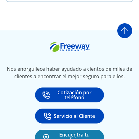
Ir a
Freeway Insurance
Nos enorgullece haber ayudado a cientos de miles de
clientes a encontrar el mejor seguro para ellos.
Cotización por
Call
at
teléfono
Servicio al Cliente
Call
at 888-531-6720
Encuentra tu