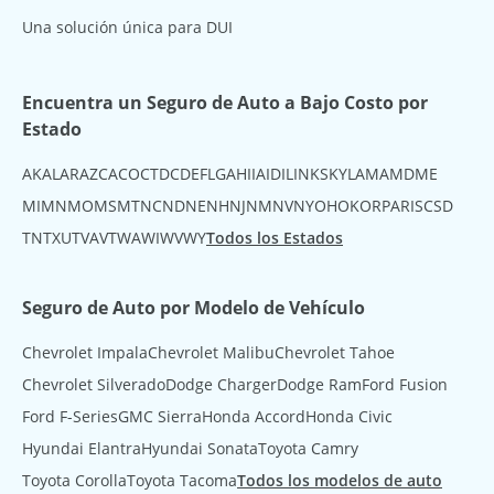
Una solución única para DUI
Encuentra un Seguro de Auto a Bajo Costo por
Estado
AK
AL
AR
AZ
CA
CO
CT
DC
DE
FL
GA
HI
IA
ID
IL
IN
KS
KY
LA
MA
MD
ME
MI
MN
MO
MS
MT
NC
ND
NE
NH
NJ
NM
NV
NY
OH
OK
OR
PA
RI
SC
SD
TN
TX
UT
VA
VT
WA
WI
WV
WY
Todos los Estados
Seguro de Auto por Modelo de Vehículo
Chevrolet Impala
Chevrolet Malibu
Chevrolet Tahoe
Chevrolet Silverado
Dodge Charger
Dodge Ram
Ford Fusion
Ford F-Series
GMC Sierra
Honda Accord
Honda Civic
Hyundai Elantra
Hyundai Sonata
Toyota Camry
Toyota Corolla
Toyota Tacoma
Todos los modelos de auto