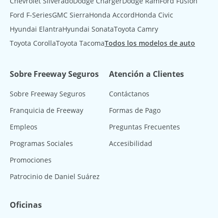
Chevrolet Silverado
Dodge Charger
Dodge Ram
Ford Fusion
Ford F-Series
GMC Sierra
Honda Accord
Honda Civic
Hyundai Elantra
Hyundai Sonata
Toyota Camry
Toyota Corolla
Toyota Tacoma
Todos los modelos de auto
Sobre Freeway Seguros
Atención a Clientes
Sobre Freeway Seguros
Contáctanos
Franquicia de Freeway
Formas de Pago
Empleos
Preguntas Frecuentes
Programas Sociales
Accesibilidad
Promociones
Patrocinio de Daniel Suárez
Oficinas