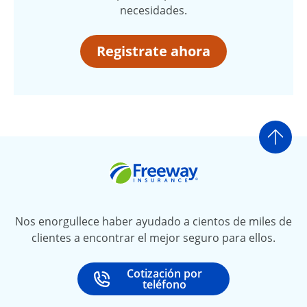
necesidades.
Registrate ahora
Ir a
Freeway Insurance
Nos enorgullece haber ayudado a cientos de miles de
clientes a encontrar el mejor seguro para ellos.
Cotización por
Call
at
teléfono