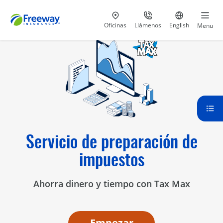
Visita nuestras
al 800-441-5533
Ir al sitio e
Oficinas
Llámenos
English
Menu
Servicio de preparación de
impuestos
Ahorra dinero y tiempo con Tax Max
Empezar