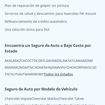
Plan de reparación de golpes sin pintura
Servicios de salud y descuentos para mascotas Pet Assure
Refinanciamiento de crédito automotriz
Una solución única para DUI
Encuentra un Seguro de Auto a Bajo Costo por
Estado
AK
AL
AR
AZ
CA
CO
CT
DC
DE
FL
GA
HI
IA
ID
IL
IN
KS
KY
LA
MA
MD
ME
MI
MN
MO
MS
MT
NC
ND
NE
NH
NJ
NM
NV
NY
OH
OK
OR
PA
RI
SC
SD
TN
TX
UT
VA
VT
WA
WI
WV
WY
Todos los Estados
Seguro de Auto por Modelo de Vehículo
Chevrolet Impala
Chevrolet Malibu
Chevrolet Tahoe