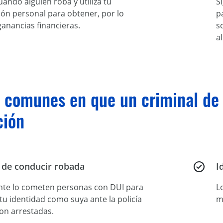
ando alguien roba y utiliza tu
S
ón personal para obtener, por lo
p
ganancias financieras.
s
a
 comunes en que un criminal de 
ción
a de conducir robada
I
te lo cometen personas con DUI para
L
 tu identidad como suya ante la policía
m
on arrestadas.