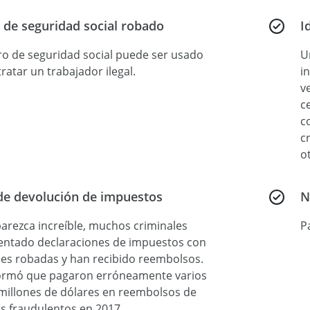
de seguridad social robado
I
o de seguridad social puede ser usado
U
ratar un trabajador ilegal.
i
v
c
c
c
o
de devolución de impuestos
N
arezca increíble, muchos criminales
P
entado declaraciones de impuestos con
des robadas y han recibido reembolsos.
nformó que pagaron erróneamente varios
millones de dólares en reembolsos de
s fraudulentos en 2017.