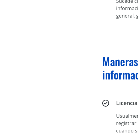
Sucede cu
informaci
general, 
Maneras
informa
Licenci
Usualmen
registrar
cuando s