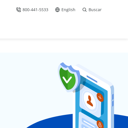
800-441-5533
English
Buscar
Llámenos
Ir al sitio en Español /