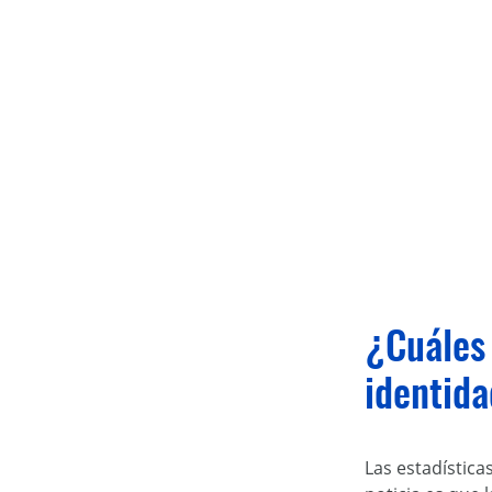
¿Cuáles 
identid
Las estadística