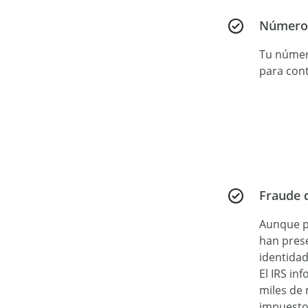
Número 
Tu númer
para cont
Fraude 
Aunque p
han pres
identida
El IRS i
miles de 
impuesto