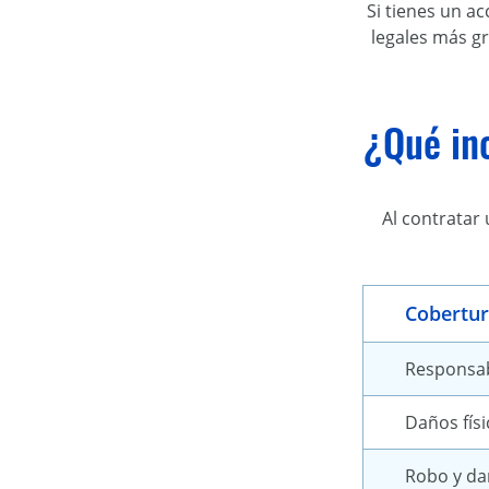
Si tienes un a
legales más g
¿Qué inc
Al contratar
Cobertu
Responsabi
Daños físi
Robo y da