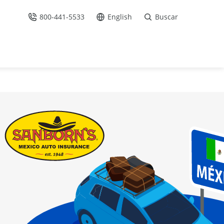
800-441-5533
English
Buscar
Llámenos
Ir al sitio en Español /