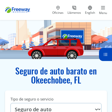
Visita nuestras
al 800-441-5533
Ir al sitio e
Oficinas
Llámenos
English
Menu
Seguro de auto barato en
Okeechobee, FL
Tipo de seguro o servicio