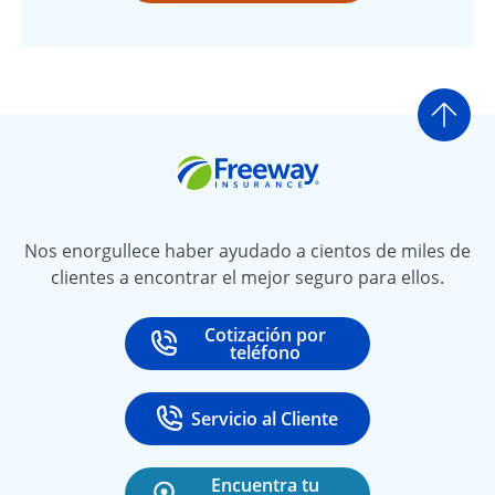
Ir a
Freeway Insurance
Nos enorgullece haber ayudado a cientos de miles de
clientes a encontrar el mejor seguro para ellos.
Cotización por
Call
at
teléfono
Servicio al Cliente
Call
at 888-531-6720
Encuentra tu