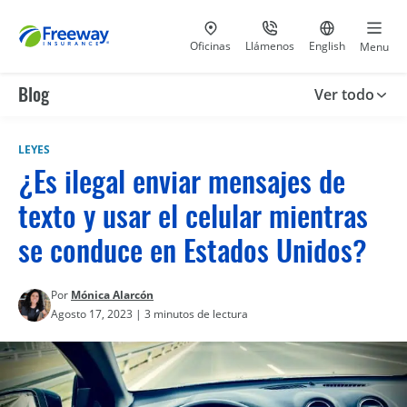
Visita nuestras
al 800-441-5533
Ir al sitio e
Oficinas
Llámenos
English
Menu
Blog
Ver todo
LEYES
¿Es ilegal enviar mensajes de
texto y usar el celular mientras
se conduce en Estados Unidos?
Por
Mónica Alarcón
Agosto 17, 2023 | 3 minutos de lectura