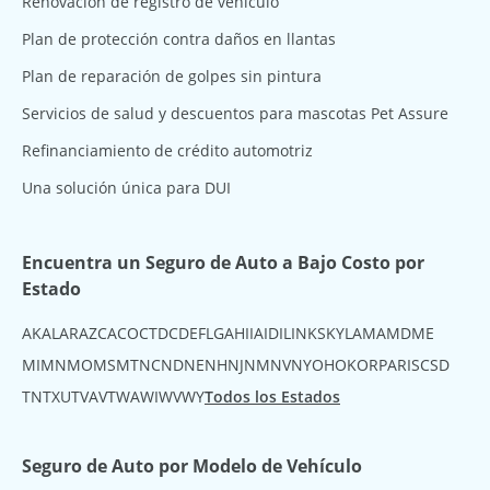
Renovación de registro de vehículo
Plan de protección contra daños en llantas
Plan de reparación de golpes sin pintura
Servicios de salud y descuentos para mascotas Pet Assure
Refinanciamiento de crédito automotriz
Una solución única para DUI
Encuentra un Seguro de Auto a Bajo Costo por
Estado
AK
AL
AR
AZ
CA
CO
CT
DC
DE
FL
GA
HI
IA
ID
IL
IN
KS
KY
LA
MA
MD
ME
MI
MN
MO
MS
MT
NC
ND
NE
NH
NJ
NM
NV
NY
OH
OK
OR
PA
RI
SC
SD
TN
TX
UT
VA
VT
WA
WI
WV
WY
Todos los Estados
Seguro de Auto por Modelo de Vehículo