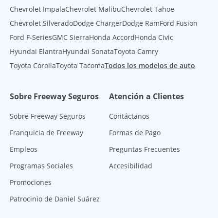
Chevrolet Impala
Chevrolet Malibu
Chevrolet Tahoe
Chevrolet Silverado
Dodge Charger
Dodge Ram
Ford Fusion
Ford F-Series
GMC Sierra
Honda Accord
Honda Civic
Hyundai Elantra
Hyundai Sonata
Toyota Camry
Toyota Corolla
Toyota Tacoma
Todos los modelos de auto
Sobre Freeway Seguros
Atención a Clientes
Sobre Freeway Seguros
Contáctanos
Franquicia de Freeway
Formas de Pago
Empleos
Preguntas Frecuentes
Programas Sociales
Accesibilidad
Promociones
Patrocinio de Daniel Suárez