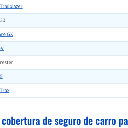
Trailblazer
-30
ore GX
-V
rester
-5
 Trax
 cobertura de seguro de carro pa