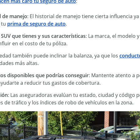
acen más caro tu seguro de auto
:
d de manejo
: El historial de manejo tiene cierta influencia
 tu
prima de seguro de auto
.
e SUV que tienes y sus características
: La marca, el modelo 
fluir en el costo de tu póliza.
 edad también puede inclinar la balanza, ya que los
conduct
dades más altas.
os disponibles que podrías conseguir
: Mantente atento a p
yudarte a reducir tus gastos de cobertura.
ción
: Las aseguradoras evalúan tu estado, ciudad y código po
s de tráfico y los índices de robo de vehículos en la zona.