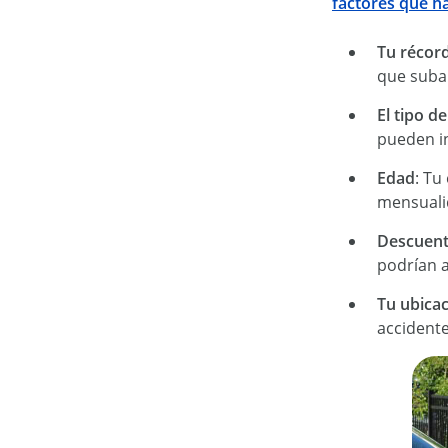
factores que h
Tu récor
que suba
El tipo d
pueden in
Edad
: Tu
mensuali
Descuent
podrían a
Tu ubica
accidente