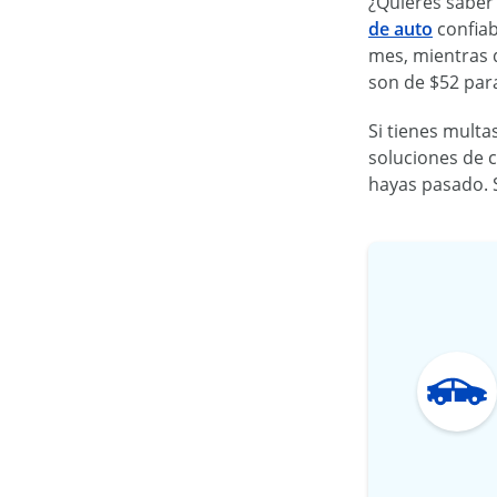
¿Quieres saber 
de auto
confiab
mes, mientras 
son de $52 para
Si tienes multa
soluciones de 
hayas pasado. S