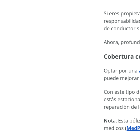
Si eres propiet
responsabilidad
de conductor si
Ahora, profundi
Cobertura c
Optar por una
puede mejorar 
Con este tipo d
estás estacion
reparación de l
Nota
: Esta pól
médicos (
MedP