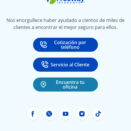
Nos enorgullece haber ayudado a cientos de miles de
clientes a encontrar el mejor seguro para ellos.
Cotización por
Call
at
teléfono
Servicio al Cliente
Call
at 888-531-6720
Encuentra tu
oficina
Facebook de Freeway Insurance
X de Freeway Insurance
YouTube de Freeway In
Instagram Freewa
TikTok Free