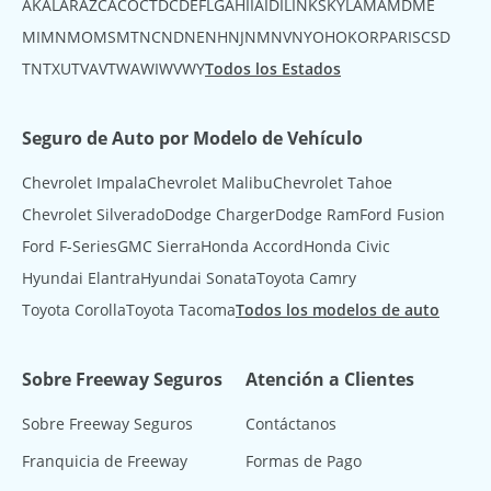
AK
AL
AR
AZ
CA
CO
CT
DC
DE
FL
GA
HI
IA
ID
IL
IN
KS
KY
LA
MA
MD
ME
MI
MN
MO
MS
MT
NC
ND
NE
NH
NJ
NM
NV
NY
OH
OK
OR
PA
RI
SC
SD
TN
TX
UT
VA
VT
WA
WI
WV
WY
Todos los Estados
Seguro de Auto por Modelo de Vehículo
Chevrolet Impala
Chevrolet Malibu
Chevrolet Tahoe
Chevrolet Silverado
Dodge Charger
Dodge Ram
Ford Fusion
Ford F-Series
GMC Sierra
Honda Accord
Honda Civic
Hyundai Elantra
Hyundai Sonata
Toyota Camry
Toyota Corolla
Toyota Tacoma
Todos los modelos de auto
Sobre Freeway Seguros
Atención a Clientes
Sobre Freeway Seguros
Contáctanos
Franquicia de Freeway
Formas de Pago