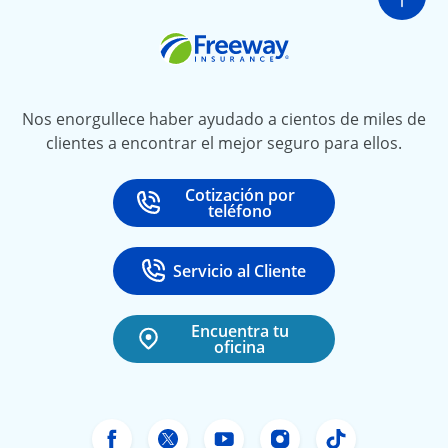
Ir a
Freeway Insurance
Nos enorgullece haber ayudado a cientos de miles de
clientes a encontrar el mejor seguro para ellos.
Cotización por
Call
at
teléfono
Servicio al Cliente
Call
at 888-531-6720
Encuentra tu
oficina