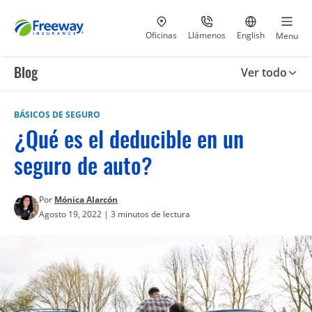
Visita nuestras
al 800-441-5533
Ir al sitio e
Oficinas
Llámenos
English
Menu
Blog
Ver todo
BÁSICOS DE SEGURO
¿Qué es el deducible en un
seguro de auto?
Por
Mónica Alarcón
Agosto 19, 2022 | 3 minutos de lectura