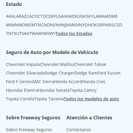
Estado
AK
AL
AR
AZ
CA
CO
CT
DC
DE
FL
GA
HI
IA
ID
IL
IN
KS
KY
LA
MA
MD
ME
MI
MN
MO
MS
MT
NC
ND
NE
NH
NJ
NM
NV
NY
OH
OK
OR
PA
RI
SC
SD
TN
TX
UT
VA
VT
WA
WI
WV
WY
Todos los Estados
Seguro de Auto por Modelo de Vehículo
Chevrolet Impala
Chevrolet Malibu
Chevrolet Tahoe
Chevrolet Silverado
Dodge Charger
Dodge Ram
Ford Fusion
Ford F-Series
GMC Sierra
Honda Accord
Honda Civic
Hyundai Elantra
Hyundai Sonata
Toyota Camry
Toyota Corolla
Toyota Tacoma
Todos los modelos de auto
Sobre Freeway Seguros
Atención a Clientes
Sobre Freeway Seguros
Contáctanos