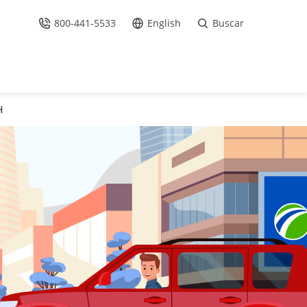
800-441-5533
English
Buscar
Llámenos
Ir al sitio en Español /
H