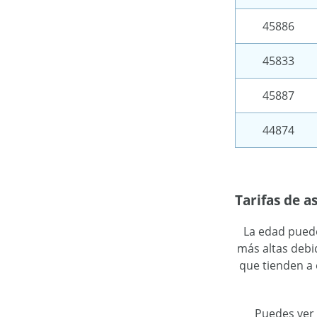
45886
45833
45887
44874
Tarifas de a
La edad puede
más altas debi
que tienden a 
Puedes ver 