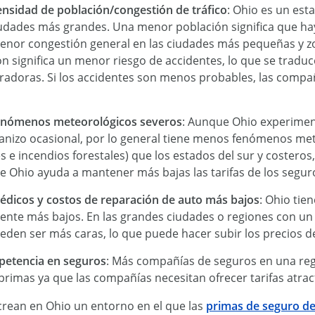
nsidad de población/congestión de tráfico
: Ohio es un es
udades más grandes. Una menor población significa que hay
enor congestión general en las ciudades más pequeñas y z
n significa un menor riesgo de accidentes, lo que se tradu
uradoras. Si los accidentes son menos probables, las comp
nómenos meteorológicos severos
: Aunque Ohio experime
granizo ocasional, por lo general tiene menos fenómenos m
 e incendios forestales) que los estados del sur y costero
e Ohio ayuda a mantener más bajas las tarifas de los segur
édicos y costos de reparación de auto más bajos
: Ohio tie
ente más bajos. En las grandes ciudades o regiones con un 
eden ser más caras, lo que puede hacer subir los precios d
etencia en seguros
: Más compañías de seguros en una reg
 primas ya que las compañías necesitan ofrecer tarifas atrac
crean en Ohio un entorno en el que las
primas de seguro de