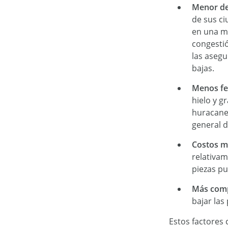
Menor de
de sus ci
en una m
congestió
las aseg
bajas.
Menos fe
hielo y 
huracanes
general d
Costos m
relativam
piezas pu
Más comp
bajar las
Estos factores 