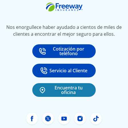
Freeway Insurance
Nos enorgullece haber ayudado a cientos de miles de
clientes a encontrar el mejor seguro para ellos.
Cotización por
Call
at
teléfono
Servicio al Cliente
Call
at 888-531-6720
Encuentra tu
oficina
Facebook de Freeway Insurance
X de Freeway Insurance
YouTube de Freeway In
Instagram Freewa
TikTok Free