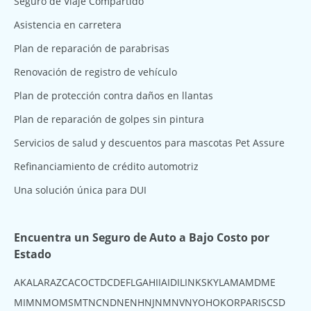
Seguro de Viaje Compartido
Asistencia en carretera
Plan de reparación de parabrisas
Renovación de registro de vehículo
Plan de protección contra daños en llantas
Plan de reparación de golpes sin pintura
Servicios de salud y descuentos para mascotas Pet Assure
Refinanciamiento de crédito automotriz
Una solución única para DUI
Encuentra un Seguro de Auto a Bajo Costo por
Estado
AK
AL
AR
AZ
CA
CO
CT
DC
DE
FL
GA
HI
IA
ID
IL
IN
KS
KY
LA
MA
MD
ME
MI
MN
MO
MS
MT
NC
ND
NE
NH
NJ
NM
NV
NY
OH
OK
OR
PA
RI
SC
SD