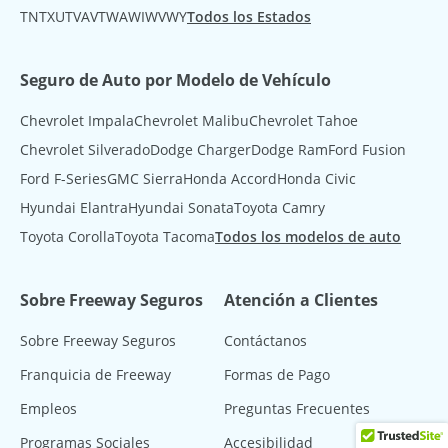
TN
TX
UT
VA
VT
WA
WI
WV
WY
Todos los Estados
Seguro de Auto por Modelo de Vehículo
Chevrolet Impala
Chevrolet Malibu
Chevrolet Tahoe
Chevrolet Silverado
Dodge Charger
Dodge Ram
Ford Fusion
Ford F-Series
GMC Sierra
Honda Accord
Honda Civic
Hyundai Elantra
Hyundai Sonata
Toyota Camry
Toyota Corolla
Toyota Tacoma
Todos los modelos de auto
Sobre Freeway Seguros
Atención a Clientes
Sobre Freeway Seguros
Contáctanos
Franquicia de Freeway
Formas de Pago
Empleos
Preguntas Frecuentes
Programas Sociales
Accesibilidad