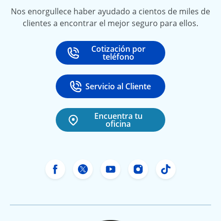
Nos enorgullece haber ayudado a cientos de miles de
clientes a encontrar el mejor seguro para ellos.
Cotización por
Call
at
teléfono
Servicio al Cliente
Call
at 888-531-6720
Encuentra tu
oficina
Facebook de Freeway Insurance
X de Freeway Insurance
YouTube de Freeway In
Instagram Freewa
TikTok Free