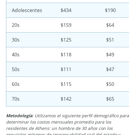
Adolescentes
$434
$190
20s
$159
$64
30s
$125
$51
40s
$118
$49
50s
$111
$47
60s
$115
$50
70s
$142
$65
Metodología
: Utilizamos el siguiente perfil demográfico para
determinar los costos mensuales promedio para los
residentes de Athens: un hombre de 30 años con los
requisitos mínimos de responsabilidad civil del estado y