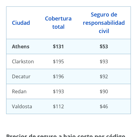
Seguro de
Cobertura
Ciudad
responsabilidad
total
civil
Athens
$131
$53
Clarkston
$195
$93
Decatur
$196
$92
Redan
$193
$90
Valdosta
$112
$46
Precios de seguro a bajo costo por código