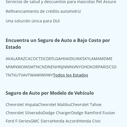
Servicios de salud y descuentos para mascotas Pet Assure
Refinanciamiento de crédito automotriz
Una solución única para DUI
Encuentra un Seguro de Auto a Bajo Costo por
Estado
AK
AL
AR
AZ
CA
CO
CT
DC
DE
FL
GA
HI
IA
ID
IL
IN
KS
KY
LA
MA
MD
ME
MI
MN
MO
MS
MT
NC
ND
NE
NH
NJ
NM
NV
NY
OH
OK
OR
PA
RI
SC
SD
TN
TX
UT
VA
VT
WA
WI
WV
WY
Todos los Estados
Seguro de Auto por Modelo de Vehículo
Chevrolet Impala
Chevrolet Malibu
Chevrolet Tahoe
Chevrolet Silverado
Dodge Charger
Dodge Ram
Ford Fusion
Ford F-Series
GMC Sierra
Honda Accord
Honda Civic