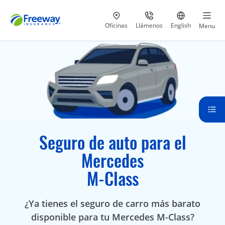
Visita nuestras
al 800-441-5533
Ir al sitio e
Oficinas
Llámenos
English
Menu
Seguro de auto para el
Mercedes
M-Class
¿Ya tienes el seguro de carro más barato
disponible para tu Mercedes M-Class?