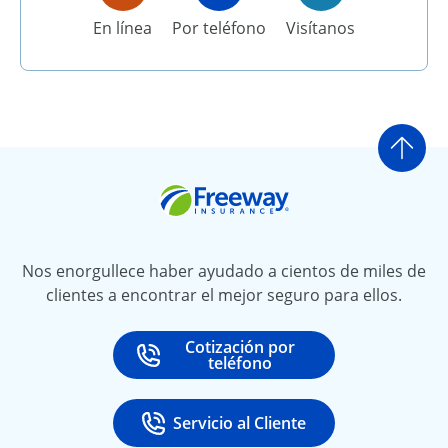
En línea
Por teléfono
Visítanos
Ir a
Freeway Insurance
Nos enorgullece haber ayudado a cientos de miles de
clientes a encontrar el mejor seguro para ellos.
Cotización por
Call
at
teléfono
Servicio al Cliente
Call
at 888-531-6720