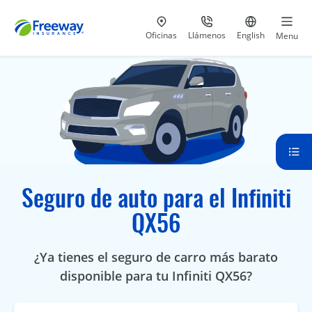
Visita nuestras
al 800-441-5533
Ir al sitio e
Oficinas
Llámenos
English
Menu
Seguro de auto para el Infiniti
QX56
¿Ya tienes el seguro de carro más barato
disponible para tu Infiniti QX56?