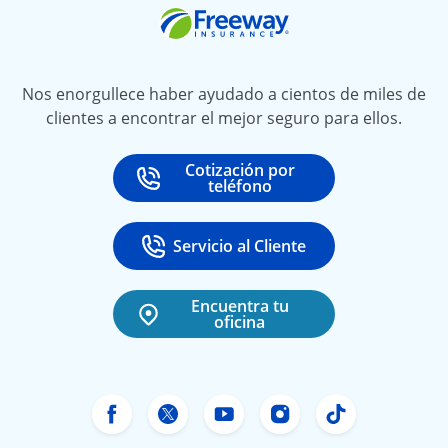
Freeway Insurance
Nos enorgullece haber ayudado a cientos de miles de
clientes a encontrar el mejor seguro para ellos.
Cotización por
Call
at
teléfono
Servicio al Cliente
Call
at 888-531-6720
Encuentra tu
oficina
Facebook de Freeway Insurance
X de Freeway Insurance
YouTube de Freeway In
Instagram Freewa
TikTok Free