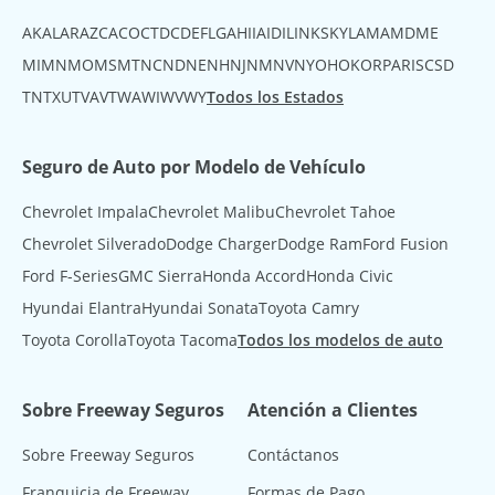
AK
AL
AR
AZ
CA
CO
CT
DC
DE
FL
GA
HI
IA
ID
IL
IN
KS
KY
LA
MA
MD
ME
MI
MN
MO
MS
MT
NC
ND
NE
NH
NJ
NM
NV
NY
OH
OK
OR
PA
RI
SC
SD
TN
TX
UT
VA
VT
WA
WI
WV
WY
Todos los Estados
Seguro de Auto por Modelo de Vehículo
Chevrolet Impala
Chevrolet Malibu
Chevrolet Tahoe
Chevrolet Silverado
Dodge Charger
Dodge Ram
Ford Fusion
Ford F-Series
GMC Sierra
Honda Accord
Honda Civic
Hyundai Elantra
Hyundai Sonata
Toyota Camry
Toyota Corolla
Toyota Tacoma
Todos los modelos de auto
Sobre Freeway Seguros
Atención a Clientes
Sobre Freeway Seguros
Contáctanos
Franquicia de Freeway
Formas de Pago