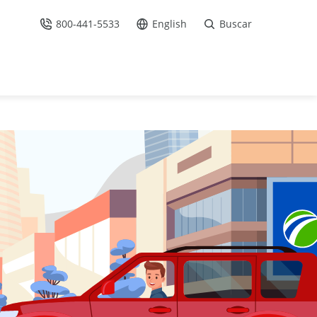
800-441-5533
English
Buscar
Llámenos
Ir al sitio en Español /