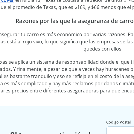
l cover
en Midland, Texas te costará alrededor de unos $14
e el promedio de Texas, que es $169, y $66 menos que el p
Razones por las que la aseguranza de carro
asegurar tu carro es más económico por varias razones. Pa
s está al rojo vivo, lo que significa que las empresas se las
quedes con ellos.
as se aplica un sistema de responsabilidad donde el que tie
dos. Y finalmente, a pesar de que a veces hay huracanes o 
l es bastante tranquilo y eso se refleja en el costo de la a
ma es más complicado y hay más reclamos por daños climáti
res precios entre diferentes aseguradoras para que encuent
Código Postal