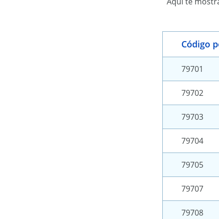
Aquí te mostr
Código p
79701
79702
79703
79704
79705
79707
79708