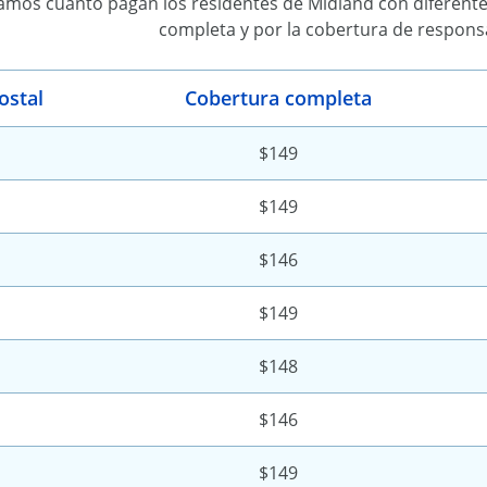
amos cuánto pagan los residentes de Midland con diferente
completa y por la cobertura de responsab
ostal
Cobertura completa
$149
$149
$146
$149
$148
$146
$149