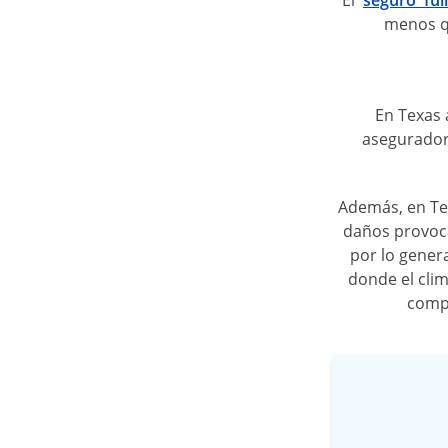
El
seguro ful
menos qu
En Texas 
aseguradora
Además, en Tex
daños provoca
por lo genera
donde el cli
compa