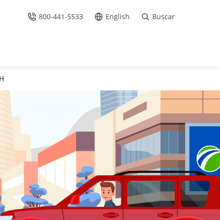
800-441-5533
English
Buscar
Llámenos
Ir al sitio en Español /
OH