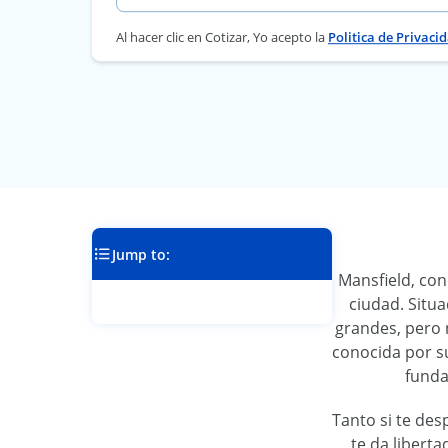
Al hacer clic en Cotizar, Yo acepto la
Politica de Privaci
Jump to:
Mansfield, co
ciudad. Situ
grandes, pero 
conocida por su
funda
Tanto si te des
te da libert