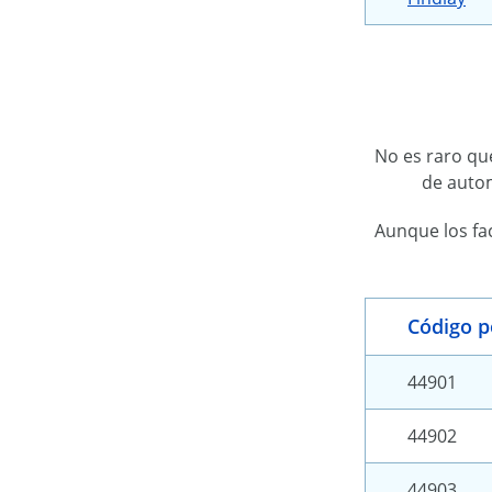
No es raro que
de autom
Aunque los fac
Código p
44901
44902
44903