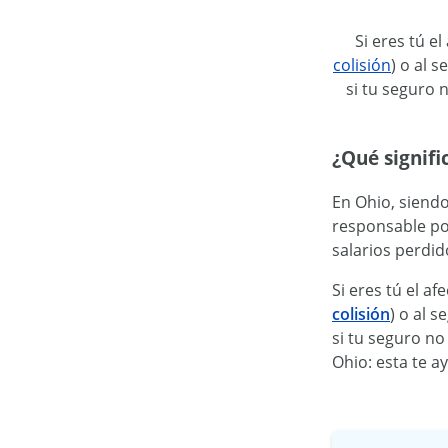
Si eres tú e
colisión
) o al 
si tu seguro 
¿Qué signifi
En Ohio, siendo
responsable po
salarios perdid
Si eres tú el a
colisión
) o al 
si tu seguro no
Ohio: esta te a