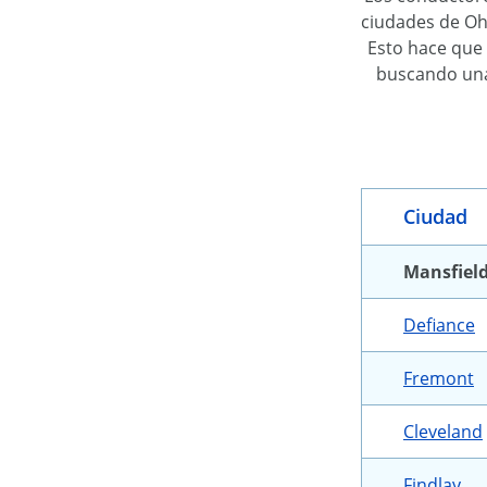
ciudades de Ohi
Esto hace que
buscando una 
Ciudad
Mansfiel
Defiance
Fremont
Cleveland
Findlay