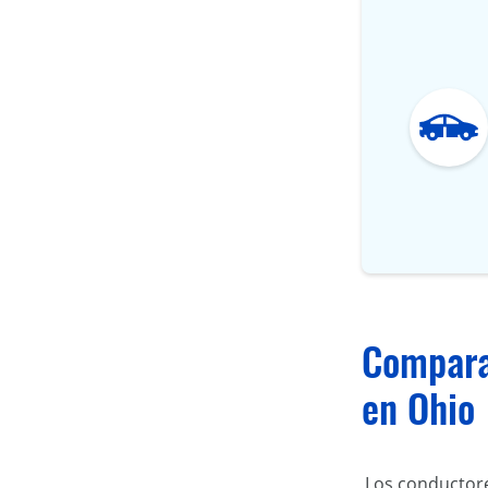
Comparac
en Ohio
Los conductore