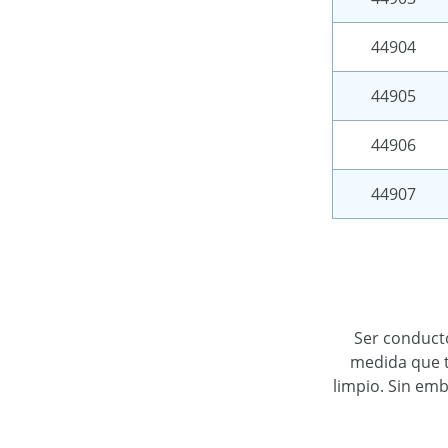
44904
44905
44906
44907
Ser conducto
medida que t
limpio. Sin em