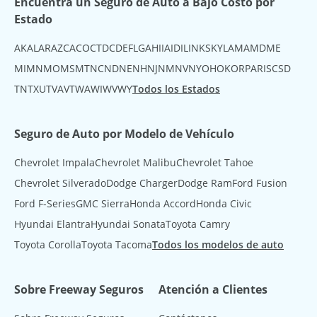
Encuentra un Seguro de Auto a Bajo Costo por
Estado
AK
AL
AR
AZ
CA
CO
CT
DC
DE
FL
GA
HI
IA
ID
IL
IN
KS
KY
LA
MA
MD
ME
MI
MN
MO
MS
MT
NC
ND
NE
NH
NJ
NM
NV
NY
OH
OK
OR
PA
RI
SC
SD
TN
TX
UT
VA
VT
WA
WI
WV
WY
Todos los Estados
Seguro de Auto por Modelo de Vehículo
Chevrolet Impala
Chevrolet Malibu
Chevrolet Tahoe
Chevrolet Silverado
Dodge Charger
Dodge Ram
Ford Fusion
Ford F-Series
GMC Sierra
Honda Accord
Honda Civic
Hyundai Elantra
Hyundai Sonata
Toyota Camry
Toyota Corolla
Toyota Tacoma
Todos los modelos de auto
Sobre Freeway Seguros
Atención a Clientes