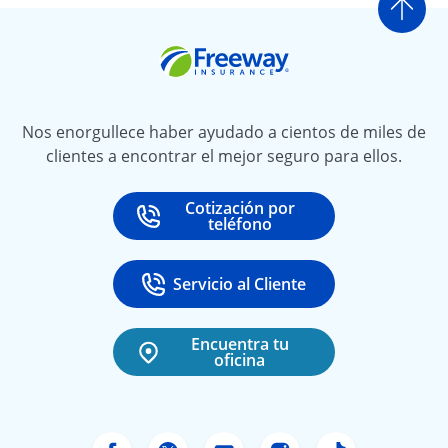
Ir a
Freeway Insurance
Nos enorgullece haber ayudado a cientos de miles de
clientes a encontrar el mejor seguro para ellos.
Cotización por
Call
at
teléfono
Servicio al Cliente
Call
at 888-531-6720
Encuentra tu
oficina