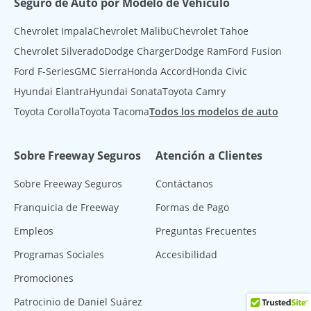
Seguro de Auto por Modelo de Vehículo
Chevrolet Impala
Chevrolet Malibu
Chevrolet Tahoe
Chevrolet Silverado
Dodge Charger
Dodge Ram
Ford Fusion
Ford F-Series
GMC Sierra
Honda Accord
Honda Civic
Hyundai Elantra
Hyundai Sonata
Toyota Camry
Toyota Corolla
Toyota Tacoma
Todos los modelos de auto
Sobre Freeway Seguros
Atención a Clientes
Sobre Freeway Seguros
Contáctanos
Franquicia de Freeway
Formas de Pago
Empleos
Preguntas Frecuentes
Programas Sociales
Accesibilidad
Promociones
Patrocinio de Daniel Suárez