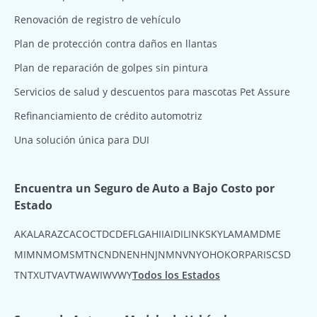
Renovación de registro de vehículo
Plan de protección contra daños en llantas
Plan de reparación de golpes sin pintura
Servicios de salud y descuentos para mascotas Pet Assure
Refinanciamiento de crédito automotriz
Una solución única para DUI
Encuentra un Seguro de Auto a Bajo Costo por
Estado
AK
AL
AR
AZ
CA
CO
CT
DC
DE
FL
GA
HI
IA
ID
IL
IN
KS
KY
LA
MA
MD
ME
MI
MN
MO
MS
MT
NC
ND
NE
NH
NJ
NM
NV
NY
OH
OK
OR
PA
RI
SC
SD
TN
TX
UT
VA
VT
WA
WI
WV
WY
Todos los Estados