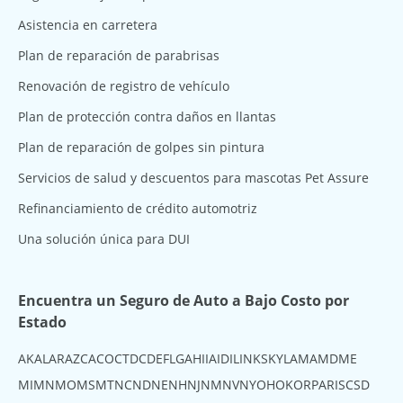
Asistencia en carretera
Plan de reparación de parabrisas
Renovación de registro de vehículo
Plan de protección contra daños en llantas
Plan de reparación de golpes sin pintura
Servicios de salud y descuentos para mascotas Pet Assure
Refinanciamiento de crédito automotriz
Una solución única para DUI
Encuentra un Seguro de Auto a Bajo Costo por
Estado
AK
AL
AR
AZ
CA
CO
CT
DC
DE
FL
GA
HI
IA
ID
IL
IN
KS
KY
LA
MA
MD
ME
MI
MN
MO
MS
MT
NC
ND
NE
NH
NJ
NM
NV
NY
OH
OK
OR
PA
RI
SC
SD