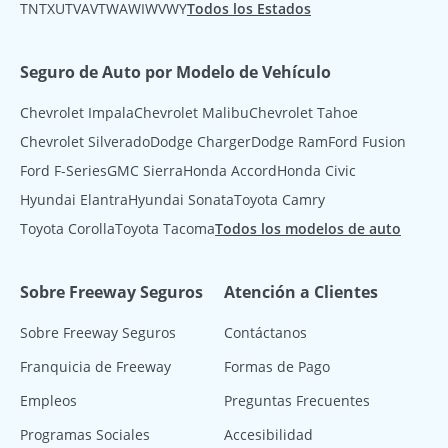
TN
TX
UT
VA
VT
WA
WI
WV
WY
Todos los Estados
Seguro de Auto por Modelo de Vehículo
Chevrolet Impala
Chevrolet Malibu
Chevrolet Tahoe
Chevrolet Silverado
Dodge Charger
Dodge Ram
Ford Fusion
Ford F-Series
GMC Sierra
Honda Accord
Honda Civic
Hyundai Elantra
Hyundai Sonata
Toyota Camry
Toyota Corolla
Toyota Tacoma
Todos los modelos de auto
Sobre Freeway Seguros
Atención a Clientes
Sobre Freeway Seguros
Contáctanos
Franquicia de Freeway
Formas de Pago
Empleos
Preguntas Frecuentes
Programas Sociales
Accesibilidad