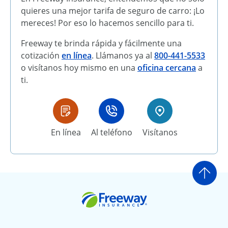
quieres una mejor tarifa de seguro de carro: ¡Lo
mereces! Por eso lo hacemos sencillo para ti.
Freeway te brinda rápida y fácilmente una
cotización
en línea
. Llámanos ya al
800-441-5533
o visítanos hoy mismo en una
oficina cercana
a
ti.
En línea
Al teléfono
Visítanos
Ir a
Freeway Insurance