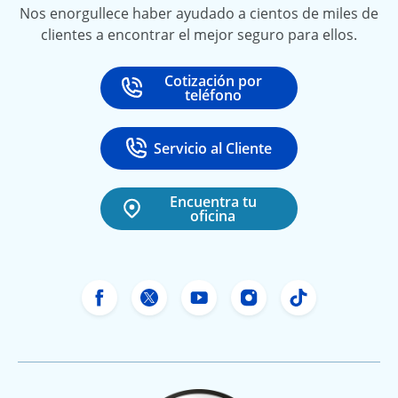
Nos enorgullece haber ayudado a cientos de miles de
clientes a encontrar el mejor seguro para ellos.
Cotización por
Call
at
teléfono
Servicio al Cliente
Call
at 888-531-6720
Encuentra tu
oficina
Facebook de Freeway Insurance
X de Freeway Insurance
YouTube de Freeway In
Instagram Freewa
TikTok Free