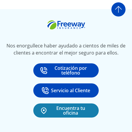
Ir a
Freeway Insurance
Nos enorgullece haber ayudado a cientos de miles de
clientes a encontrar el mejor seguro para ellos.
Cotización por
Call
at
teléfono
Servicio al Cliente
Call
at 888-531-6720
Encuentra tu
oficina