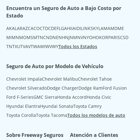
Encuentra un Seguro de Auto a Bajo Costo por
Estado
AK
AL
AR
AZ
CA
CO
CT
DC
DE
FL
GA
HI
IA
ID
IL
IN
KS
KY
LA
MA
MD
ME
MI
MN
MO
MS
MT
NC
ND
NE
NH
NJ
NM
NV
NY
OH
OK
OR
PA
RI
SC
SD
TN
TX
UT
VA
VT
WA
WI
WV
WY
Todos los Estados
Seguro de Auto por Modelo de Vehículo
Chevrolet Impala
Chevrolet Malibu
Chevrolet Tahoe
Chevrolet Silverado
Dodge Charger
Dodge Ram
Ford Fusion
Ford F-Series
GMC Sierra
Honda Accord
Honda Civic
Hyundai Elantra
Hyundai Sonata
Toyota Camry
Toyota Corolla
Toyota Tacoma
Todos los modelos de auto
Sobre Freeway Seguros
Atención a Clientes