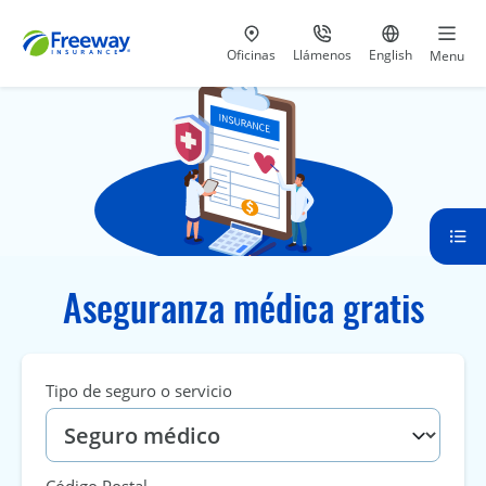
Visita nuestras
al 800-441-5533
Ir al sitio e
Oficinas
Llámenos
English
Menu
Aseguranza médica gratis
Tipo de seguro o servicio