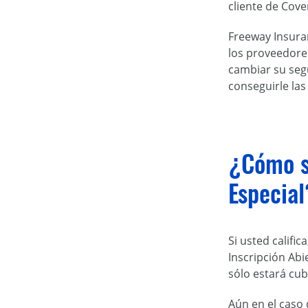
cliente de Cove
Freeway Insuran
los proveedores
cambiar su seg
conseguirle la
¿Cómo so
Especial
Si usted califi
Inscripción Abi
sólo estará cu
Aún en el caso 