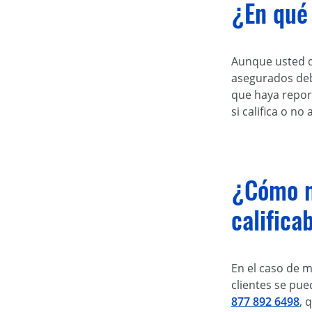
¿En qué
Aunque usted de
asegurados deb
que haya report
si califica o no
¿Cómo m
califica
En el caso de m
clientes se pu
877 892 6498
, 