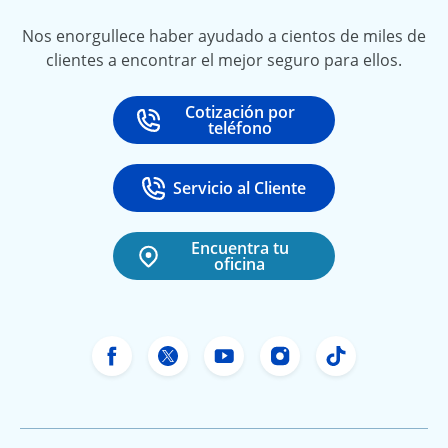
Nos enorgullece haber ayudado a cientos de miles de
clientes a encontrar el mejor seguro para ellos.
Cotización por
Call
at
teléfono
Servicio al Cliente
Call
at 888-531-6720
Encuentra tu
oficina
Facebook de Freeway Insurance
X de Freeway Insurance
YouTube de Freeway In
Instagram Freewa
TikTok Free