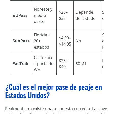
Noreste y
$25–
Depende
Sí (17
E-ZPass
medio
$35
del estado
estad
oeste
Florida +
Sí (22
$4.99–
SunPass
20+
No
estad
$14.95
estados
PRO)
California
$25–
Limit
FasTrak
+ parte de
$0–$1
$40
costa
WA
¿Cuál es el mejor pase de peaje en
Estados Unidos?
Realmente no existe una respuesta correcta. La clave