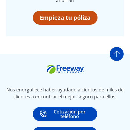
ahorrar!
Empieza tu póliza
Ir a
Freeway Insurance
Nos enorgullece haber ayudado a cientos de miles de
clientes a encontrar el mejor seguro para ellos.
Cotización por
Call
at
teléfono