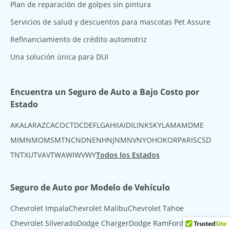
Plan de reparación de golpes sin pintura
Servicios de salud y descuentos para mascotas Pet Assure
Refinanciamiento de crédito automotriz
Una solución única para DUI
Encuentra un Seguro de Auto a Bajo Costo por
Estado
AK
AL
AR
AZ
CA
CO
CT
DC
DE
FL
GA
HI
IA
ID
IL
IN
KS
KY
LA
MA
MD
ME
MI
MN
MO
MS
MT
NC
ND
NE
NH
NJ
NM
NV
NY
OH
OK
OR
PA
RI
SC
SD
TN
TX
UT
VA
VT
WA
WI
WV
WY
Todos los Estados
Seguro de Auto por Modelo de Vehículo
Chevrolet Impala
Chevrolet Malibu
Chevrolet Tahoe
Chevrolet Silverado
Dodge Charger
Dodge Ram
Ford Fusion