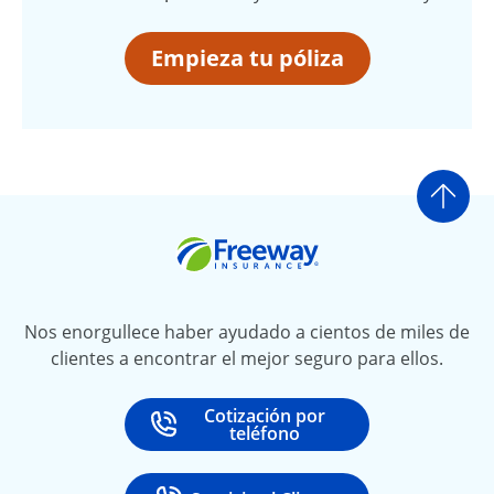
Empieza tu póliza
Ir a
Freeway Insurance
Nos enorgullece haber ayudado a cientos de miles de
clientes a encontrar el mejor seguro para ellos.
Cotización por
Call
at
teléfono