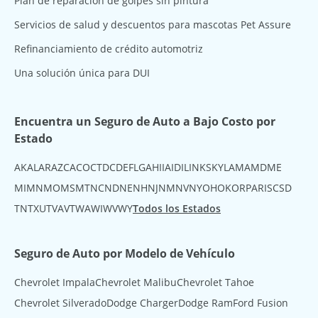
Plan de reparación de golpes sin pintura
Servicios de salud y descuentos para mascotas Pet Assure
Refinanciamiento de crédito automotriz
Una solución única para DUI
Encuentra un Seguro de Auto a Bajo Costo por
Estado
AK
AL
AR
AZ
CA
CO
CT
DC
DE
FL
GA
HI
IA
ID
IL
IN
KS
KY
LA
MA
MD
ME
MI
MN
MO
MS
MT
NC
ND
NE
NH
NJ
NM
NV
NY
OH
OK
OR
PA
RI
SC
SD
TN
TX
UT
VA
VT
WA
WI
WV
WY
Todos los Estados
Seguro de Auto por Modelo de Vehículo
Chevrolet Impala
Chevrolet Malibu
Chevrolet Tahoe
Chevrolet Silverado
Dodge Charger
Dodge Ram
Ford Fusion