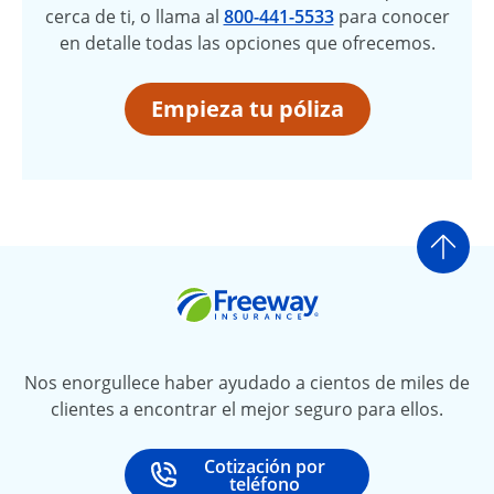
cerca de ti, o llama al
800-441-5533
para conocer
en detalle todas las opciones que ofrecemos.
Empieza tu póliza
Ir a
Freeway Insurance
Nos enorgullece haber ayudado a cientos de miles de
clientes a encontrar el mejor seguro para ellos.
Cotización por
Call
at
teléfono