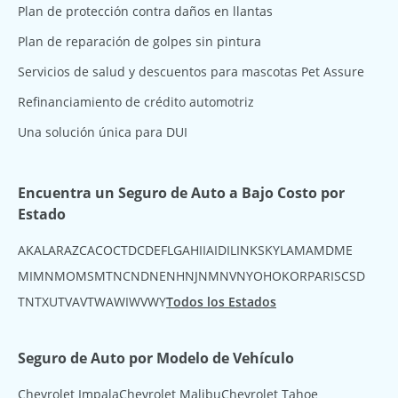
Plan de protección contra daños en llantas
Plan de reparación de golpes sin pintura
Servicios de salud y descuentos para mascotas Pet Assure
Refinanciamiento de crédito automotriz
Una solución única para DUI
Encuentra un Seguro de Auto a Bajo Costo por
Estado
AK
AL
AR
AZ
CA
CO
CT
DC
DE
FL
GA
HI
IA
ID
IL
IN
KS
KY
LA
MA
MD
ME
MI
MN
MO
MS
MT
NC
ND
NE
NH
NJ
NM
NV
NY
OH
OK
OR
PA
RI
SC
SD
TN
TX
UT
VA
VT
WA
WI
WV
WY
Todos los Estados
Seguro de Auto por Modelo de Vehículo
Chevrolet Impala
Chevrolet Malibu
Chevrolet Tahoe