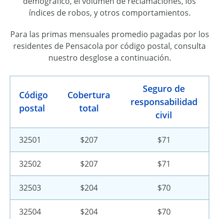
demográfico, el volumen de reclamaciones, los
índices de robos, y otros comportamientos.
Para las primas mensuales promedio pagadas por los
residentes de Pensacola por código postal, consulta
nuestro desglose a continuación.
Seguro de
Código
Cobertura
responsabilidad
postal
total
civil
32501
$207
$71
32502
$207
$71
32503
$204
$70
32504
$204
$70