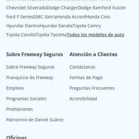
Chevrolet Silverado
Dodge Charger
Dodge Ram
Ford Fusion
Ford F-Series
GMC Sierra
Honda Accord
Honda Civic
Hyundai Elantra
Hyundai Sonata
Toyota Camry
Toyota Corolla
Toyota Tacoma
Todos los modelos de auto
Sobre Freeway Seguros
Atención a Clientes
Sobre Freeway Seguros
Contáctanos
Franquicia de Freeway
Formas de Pago
Empleos
Preguntas Frecuentes
Programas Sociales
Accesibilidad
Promociones
Patrocinio de Daniel Suárez
Oficinas