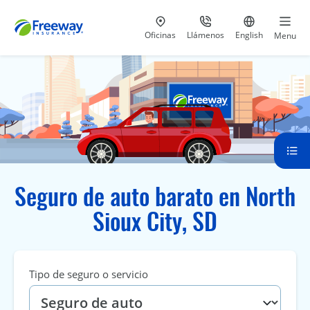
Visita nuestras
al 800-441-5533
Ir al sitio e
Oficinas
Llámenos
English
Menu
Seguro de auto barato en North
Sioux City, SD
Tipo de seguro o servicio