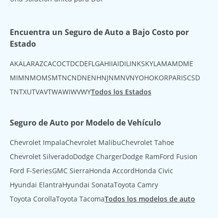
Encuentra un Seguro de Auto a Bajo Costo por
Estado
AK
AL
AR
AZ
CA
CO
CT
DC
DE
FL
GA
HI
IA
ID
IL
IN
KS
KY
LA
MA
MD
ME
MI
MN
MO
MS
MT
NC
ND
NE
NH
NJ
NM
NV
NY
OH
OK
OR
PA
RI
SC
SD
TN
TX
UT
VA
VT
WA
WI
WV
WY
Todos los Estados
Seguro de Auto por Modelo de Vehículo
Chevrolet Impala
Chevrolet Malibu
Chevrolet Tahoe
Chevrolet Silverado
Dodge Charger
Dodge Ram
Ford Fusion
Ford F-Series
GMC Sierra
Honda Accord
Honda Civic
Hyundai Elantra
Hyundai Sonata
Toyota Camry
Toyota Corolla
Toyota Tacoma
Todos los modelos de auto