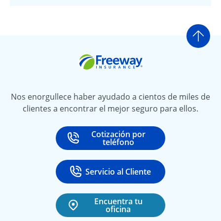
Ir a
Freeway Insurance
Nos enorgullece haber ayudado a cientos de miles de
clientes a encontrar el mejor seguro para ellos.
Cotización por
Call
at
teléfono
Servicio al Cliente
Call
at 888-531-6720
Encuentra tu
oficina