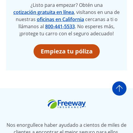
¿Listo para empezar? Obtén una
cotización gratuita en línea
, visítanos en una de
nuestras
oficinas en California
cercanas a ti o
llámanos al
800-441-5533
. No esperes más,
¡protege tu carro con el seguro adecuado!
Empieza tu póliza
Ir a
Freeway Insurance
Nos enorgullece haber ayudado a cientos de miles de
clientes a encontrar el mejor seguro para ellos.