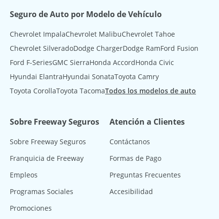
Seguro de Auto por Modelo de Vehículo
Chevrolet Impala
Chevrolet Malibu
Chevrolet Tahoe
Chevrolet Silverado
Dodge Charger
Dodge Ram
Ford Fusion
Ford F-Series
GMC Sierra
Honda Accord
Honda Civic
Hyundai Elantra
Hyundai Sonata
Toyota Camry
Toyota Corolla
Toyota Tacoma
Todos los modelos de auto
Sobre Freeway Seguros
Atención a Clientes
Sobre Freeway Seguros
Contáctanos
Franquicia de Freeway
Formas de Pago
Empleos
Preguntas Frecuentes
Programas Sociales
Accesibilidad
Promociones