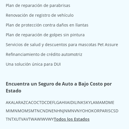
Plan de reparación de parabrisas
Renovación de registro de vehículo
Plan de protección contra daños en llantas
Plan de reparación de golpes sin pintura
Servicios de salud y descuentos para mascotas Pet Assure
Refinanciamiento de crédito automotriz
Una solución única para DUI
Encuentra un Seguro de Auto a Bajo Costo por
Estado
AK
AL
AR
AZ
CA
CO
CT
DC
DE
FL
GA
HI
IA
ID
IL
IN
KS
KY
LA
MA
MD
ME
MI
MN
MO
MS
MT
NC
ND
NE
NH
NJ
NM
NV
NY
OH
OK
OR
PA
RI
SC
SD
TN
TX
UT
VA
VT
WA
WI
WV
WY
Todos los Estados