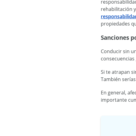
responsabilida
rehabilitación 
responsabilidad
propiedades qu
Sanciones po
Conducir sin un
consecuencias 
Si te atrapan s
También serías 
En general, afe
importante cump