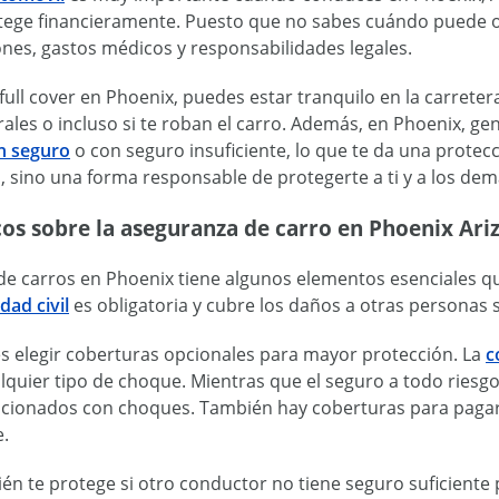
tege financieramente. Puesto que no sabes cuándo puede oc
ones, gastos médicos y responsabilidades legales.
ull cover en Phoenix, puedes estar tranquilo en la carreter
ales o incluso si te roban el carro. Además, en Phoenix, g
n seguro
o con seguro insuficiente, lo que te da una protec
l, sino una forma responsable de protegerte a ti y a los dem
cos sobre la aseguranza de carro en Phoenix Ari
de carros en Phoenix tiene algunos elementos esenciales q
dad civil
es obligatoria y cubre los daños a otras personas s
 elegir coberturas opcionales para mayor protección. La
c
lquier tipo de choque. Mientras que el seguro a todo riesg
acionados con choques. También hay coberturas para pagar
e.
én te protege si otro conductor no tiene seguro suficiente