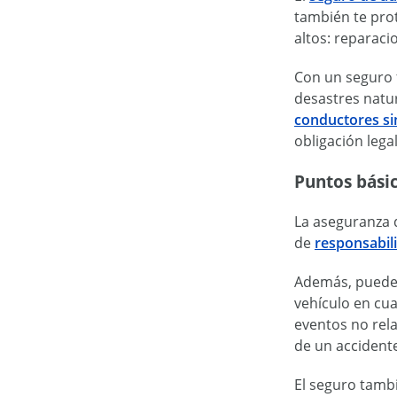
también te pro
altos: reparaci
Con un seguro f
desastres natur
conductores si
obligación lega
Puntos bási
La aseguranza 
de
responsabili
Además, puedes
vehículo en cua
eventos no rel
de un accident
El seguro tambi