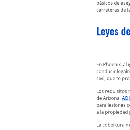
básicos de ase
carreteras de l
Leyes de
En Phoenix, al 
conducir legal
civil, que te p
Los requisitos
de Arizona,
AD
para lesiones 
a la propiedad 
La cobertura mí