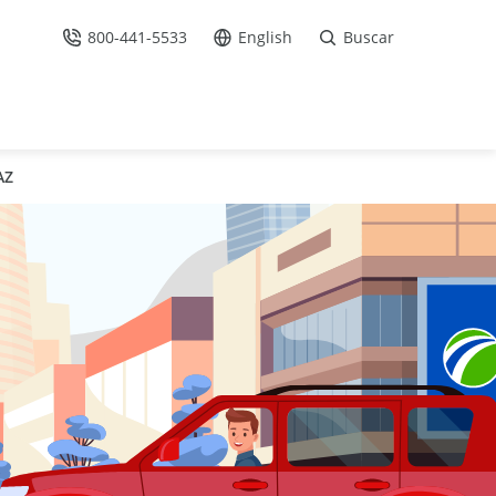
800-441-5533
English
Buscar
Llámenos
Ir al sitio en Español /
AZ