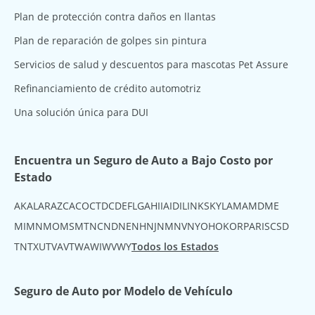
Plan de protección contra daños en llantas
Plan de reparación de golpes sin pintura
Servicios de salud y descuentos para mascotas Pet Assure
Refinanciamiento de crédito automotriz
Una solución única para DUI
Encuentra un Seguro de Auto a Bajo Costo por
Estado
AK
AL
AR
AZ
CA
CO
CT
DC
DE
FL
GA
HI
IA
ID
IL
IN
KS
KY
LA
MA
MD
ME
MI
MN
MO
MS
MT
NC
ND
NE
NH
NJ
NM
NV
NY
OH
OK
OR
PA
RI
SC
SD
TN
TX
UT
VA
VT
WA
WI
WV
WY
Todos los Estados
Seguro de Auto por Modelo de Vehículo