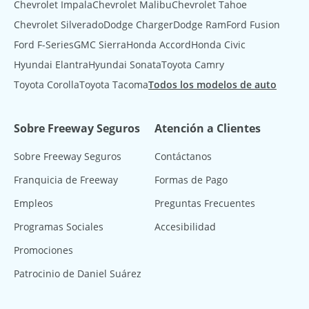
Chevrolet Impala
Chevrolet Malibu
Chevrolet Tahoe
Chevrolet Silverado
Dodge Charger
Dodge Ram
Ford Fusion
Ford F-Series
GMC Sierra
Honda Accord
Honda Civic
Hyundai Elantra
Hyundai Sonata
Toyota Camry
Toyota Corolla
Toyota Tacoma
Todos los modelos de auto
Sobre Freeway Seguros
Atención a Clientes
Sobre Freeway Seguros
Contáctanos
Franquicia de Freeway
Formas de Pago
Empleos
Preguntas Frecuentes
Programas Sociales
Accesibilidad
Promociones
Patrocinio de Daniel Suárez