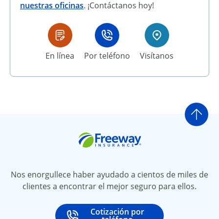
nuestras oficinas
. ¡Contáctanos hoy!
En línea
Por teléfono
Visítanos
Ir a
Freeway Insurance
Nos enorgullece haber ayudado a cientos de miles de
clientes a encontrar el mejor seguro para ellos.
Cotización por
Call
at