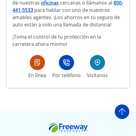
de nuestras
oficinas
cercanas o llámanos al
800-
441-5533
para hablar con uno de nuestros
amables agentes. ¡Los ahorros en tu seguro de
auto están a solo una llamada de distancia!
¡Toma el control de tu protección en la
carretera ahora mismo!
En línea
Por teléfono
Visítanos
Ir a
Freeway Insurance