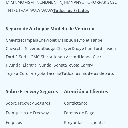
MI
MN
MO
MS
MT
NC
ND
NE
NH
NJ
NM
NV
NY
OH
OK
OR
PA
RI
SC
SD
TN
TX
UT
VA
VT
WA
WI
WV
WY
Todos los Estados
Seguro de Auto por Modelo de Vehículo
Chevrolet Impala
Chevrolet Malibu
Chevrolet Tahoe
Chevrolet Silverado
Dodge Charger
Dodge Ram
Ford Fusion
Ford F-Series
GMC Sierra
Honda Accord
Honda Civic
Hyundai Elantra
Hyundai Sonata
Toyota Camry
Toyota Corolla
Toyota Tacoma
Todos los modelos de auto
Sobre Freeway Seguros
Atención a Clientes
Sobre Freeway Seguros
Contáctanos
Franquicia de Freeway
Formas de Pago
Empleos
Preguntas Frecuentes