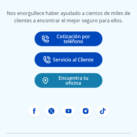
Nos enorgullece haber ayudado a cientos de miles de
clientes a encontrar el mejor seguro para ellos.
Cotización por
Call
at
teléfono
Servicio al Cliente
Call
at 888-531-6720
Encuentra tu
oficina
Facebook de Freeway Insurance
X de Freeway Insurance
YouTube de Freeway In
Instagram Freewa
TikTok Free