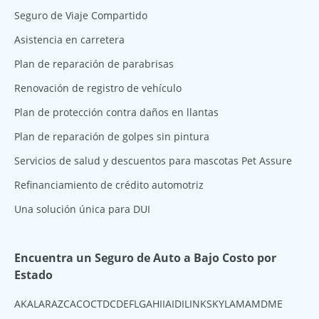
Seguro de Viaje Compartido
Asistencia en carretera
Plan de reparación de parabrisas
Renovación de registro de vehículo
Plan de protección contra daños en llantas
Plan de reparación de golpes sin pintura
Servicios de salud y descuentos para mascotas Pet Assure
Refinanciamiento de crédito automotriz
Una solución única para DUI
Encuentra un Seguro de Auto a Bajo Costo por
Estado
AK
AL
AR
AZ
CA
CO
CT
DC
DE
FL
GA
HI
IA
ID
IL
IN
KS
KY
LA
MA
MD
ME