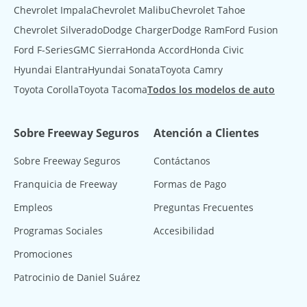
Chevrolet Impala
Chevrolet Malibu
Chevrolet Tahoe
Chevrolet Silverado
Dodge Charger
Dodge Ram
Ford Fusion
Ford F-Series
GMC Sierra
Honda Accord
Honda Civic
Hyundai Elantra
Hyundai Sonata
Toyota Camry
Toyota Corolla
Toyota Tacoma
Todos los modelos de auto
Sobre Freeway Seguros
Atención a Clientes
Sobre Freeway Seguros
Contáctanos
Franquicia de Freeway
Formas de Pago
Empleos
Preguntas Frecuentes
Programas Sociales
Accesibilidad
Promociones
Patrocinio de Daniel Suárez