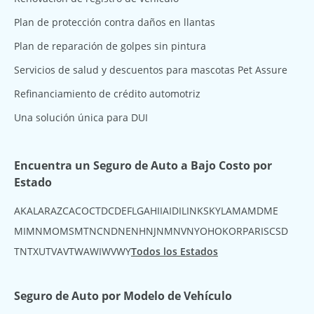
Plan de protección contra daños en llantas
Plan de reparación de golpes sin pintura
Servicios de salud y descuentos para mascotas Pet Assure
Refinanciamiento de crédito automotriz
Una solución única para DUI
Encuentra un Seguro de Auto a Bajo Costo por
Estado
AK
AL
AR
AZ
CA
CO
CT
DC
DE
FL
GA
HI
IA
ID
IL
IN
KS
KY
LA
MA
MD
ME
MI
MN
MO
MS
MT
NC
ND
NE
NH
NJ
NM
NV
NY
OH
OK
OR
PA
RI
SC
SD
TN
TX
UT
VA
VT
WA
WI
WV
WY
Todos los Estados
Seguro de Auto por Modelo de Vehículo