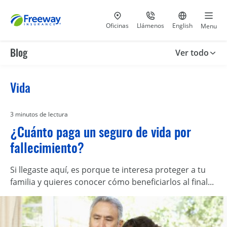
Visita nuestras
al 800-441-5533
Ir al sitio e
Oficinas
Llámenos
English
Menu
Blog
Ver todo
Vida
3 minutos de lectura
¿Cuánto paga un seguro de vida por
fallecimiento?
Si llegaste aquí, es porque te interesa proteger a tu
familia y quieres conocer cómo beneficiarlos al final...