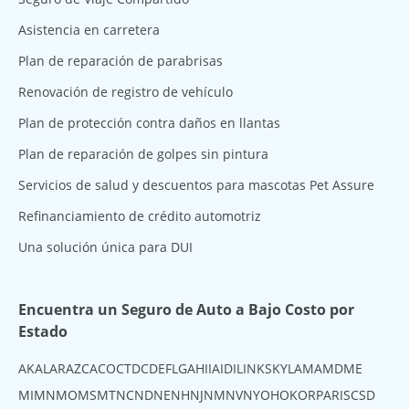
Asistencia en carretera
Plan de reparación de parabrisas
Renovación de registro de vehículo
Plan de protección contra daños en llantas
Plan de reparación de golpes sin pintura
Servicios de salud y descuentos para mascotas Pet Assure
Refinanciamiento de crédito automotriz
Una solución única para DUI
Encuentra un Seguro de Auto a Bajo Costo por
Estado
AK
AL
AR
AZ
CA
CO
CT
DC
DE
FL
GA
HI
IA
ID
IL
IN
KS
KY
LA
MA
MD
ME
MI
MN
MO
MS
MT
NC
ND
NE
NH
NJ
NM
NV
NY
OH
OK
OR
PA
RI
SC
SD