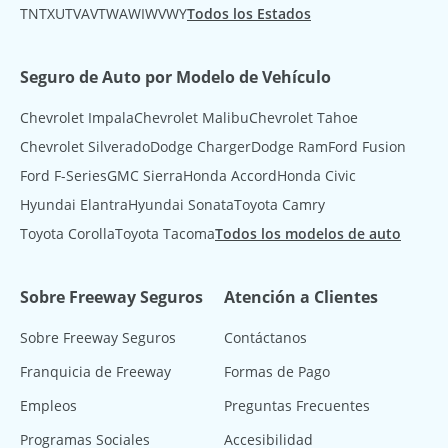
TN
TX
UT
VA
VT
WA
WI
WV
WY
Todos los Estados
Seguro de Auto por Modelo de Vehículo
Chevrolet Impala
Chevrolet Malibu
Chevrolet Tahoe
Chevrolet Silverado
Dodge Charger
Dodge Ram
Ford Fusion
Ford F-Series
GMC Sierra
Honda Accord
Honda Civic
Hyundai Elantra
Hyundai Sonata
Toyota Camry
Toyota Corolla
Toyota Tacoma
Todos los modelos de auto
Sobre Freeway Seguros
Atención a Clientes
Sobre Freeway Seguros
Contáctanos
Franquicia de Freeway
Formas de Pago
Empleos
Preguntas Frecuentes
Programas Sociales
Accesibilidad