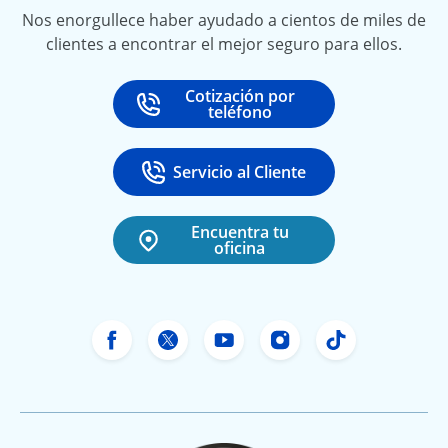
Nos enorgullece haber ayudado a cientos de miles de
clientes a encontrar el mejor seguro para ellos.
Cotización por
Call
at
teléfono
Servicio al Cliente
Call
at 888-531-6720
Encuentra tu
oficina
Facebook de Freeway Insurance
X de Freeway Insurance
YouTube de Freeway In
Instagram Freewa
TikTok Free