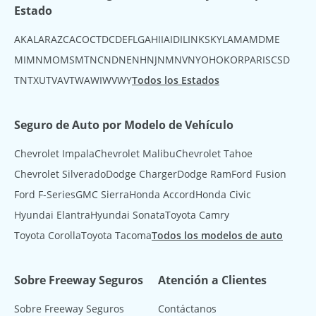
Estado
AK
AL
AR
AZ
CA
CO
CT
DC
DE
FL
GA
HI
IA
ID
IL
IN
KS
KY
LA
MA
MD
ME
MI
MN
MO
MS
MT
NC
ND
NE
NH
NJ
NM
NV
NY
OH
OK
OR
PA
RI
SC
SD
TN
TX
UT
VA
VT
WA
WI
WV
WY
Todos los Estados
Seguro de Auto por Modelo de Vehículo
Chevrolet Impala
Chevrolet Malibu
Chevrolet Tahoe
Chevrolet Silverado
Dodge Charger
Dodge Ram
Ford Fusion
Ford F-Series
GMC Sierra
Honda Accord
Honda Civic
Hyundai Elantra
Hyundai Sonata
Toyota Camry
Toyota Corolla
Toyota Tacoma
Todos los modelos de auto
Sobre Freeway Seguros
Atención a Clientes
Sobre Freeway Seguros
Contáctanos