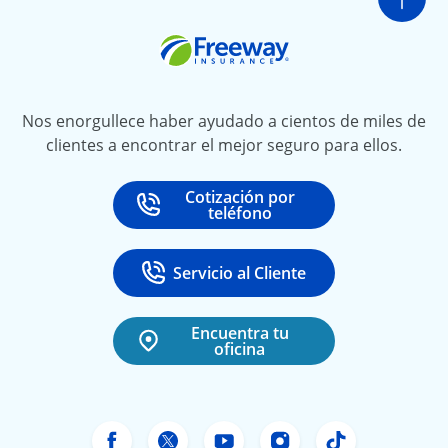
Ir a
Freeway Insurance
Nos enorgullece haber ayudado a cientos de miles de
clientes a encontrar el mejor seguro para ellos.
Cotización por
Call
at
teléfono
Servicio al Cliente
Call
at 888-531-6720
Encuentra tu
oficina