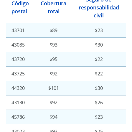
Código
Cobertura
responsabilidad
postal
total
civil
43701
$89
$23
43085
$93
$30
43720
$95
$22
43725
$92
$22
44320
$101
$30
43130
$92
$26
45786
$94
$23
43023
$93
$25