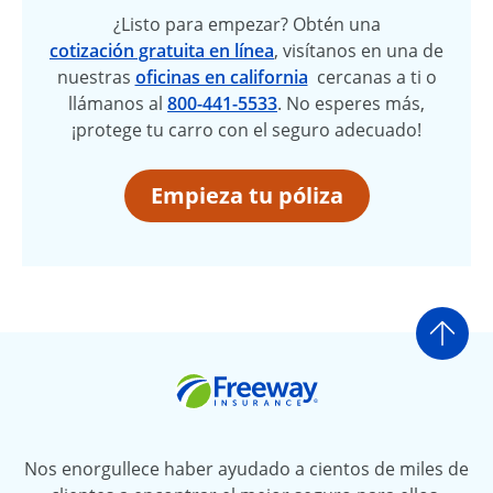
¿Listo para empezar? Obtén una
cotización gratuita en línea
, visítanos en una de
nuestras
oficinas en california
cercanas a ti o
llámanos al
800-441-5533
. No esperes más,
¡protege tu carro con el seguro adecuado!
Empieza tu póliza
Ir a
Freeway Insurance
Nos enorgullece haber ayudado a cientos de miles de