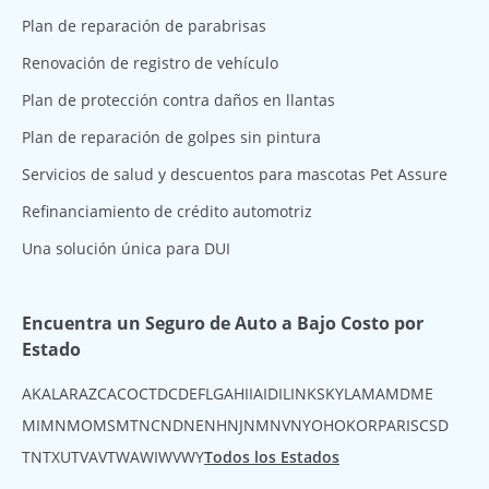
Plan de reparación de parabrisas
Renovación de registro de vehículo
Plan de protección contra daños en llantas
Plan de reparación de golpes sin pintura
Servicios de salud y descuentos para mascotas Pet Assure
Refinanciamiento de crédito automotriz
Una solución única para DUI
Encuentra un Seguro de Auto a Bajo Costo por
Estado
AK
AL
AR
AZ
CA
CO
CT
DC
DE
FL
GA
HI
IA
ID
IL
IN
KS
KY
LA
MA
MD
ME
MI
MN
MO
MS
MT
NC
ND
NE
NH
NJ
NM
NV
NY
OH
OK
OR
PA
RI
SC
SD
TN
TX
UT
VA
VT
WA
WI
WV
WY
Todos los Estados