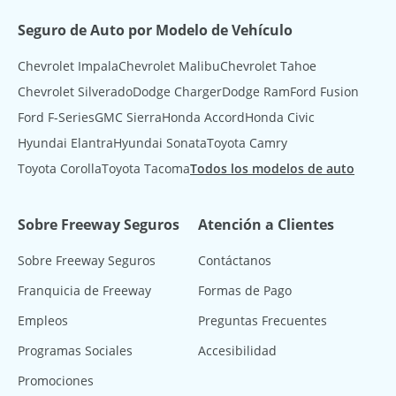
Seguro de Auto por Modelo de Vehículo
Chevrolet Impala
Chevrolet Malibu
Chevrolet Tahoe
Chevrolet Silverado
Dodge Charger
Dodge Ram
Ford Fusion
Ford F-Series
GMC Sierra
Honda Accord
Honda Civic
Hyundai Elantra
Hyundai Sonata
Toyota Camry
Toyota Corolla
Toyota Tacoma
Todos los modelos de auto
Sobre Freeway Seguros
Atención a Clientes
Sobre Freeway Seguros
Contáctanos
Franquicia de Freeway
Formas de Pago
Empleos
Preguntas Frecuentes
Programas Sociales
Accesibilidad
Promociones