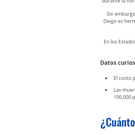
durante la hor
Sin embargo
Diego es herm
En los Estado
Datos curio
El costo 
Las muer
100,000 
¿Cuánto