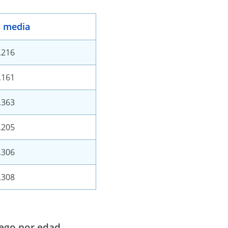
 media
,216
,161
,363
,205
,306
,308
iego por edad