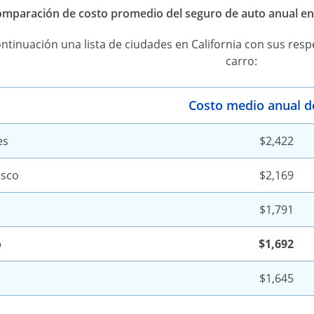
mparación de costo promedio del seguro de auto anual ent
ntinuación una lista de ciudades en California con sus res
carro:
Costo medio anual d
es
$2,422
isco
$2,169
$1,791
o
$1,692
$1,645