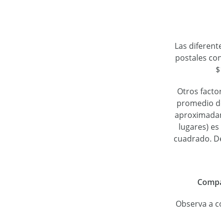
Las diferent
postales con
$
Otros facto
promedio de
aproximadam
lugares) es
cuadrado. De
Compar
Observa a c