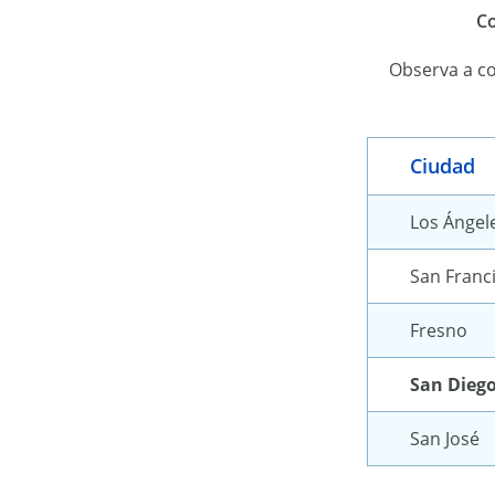
Co
Observa a co
Ciudad
Los Ángel
San Franc
Fresno
San Dieg
San José