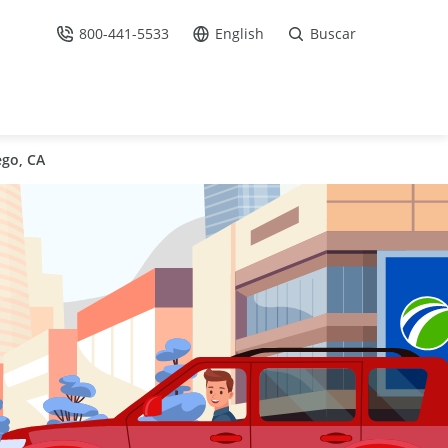
800-441-5533
English
Buscar
Llámenos
Ir al sitio en Español /
ego, CA