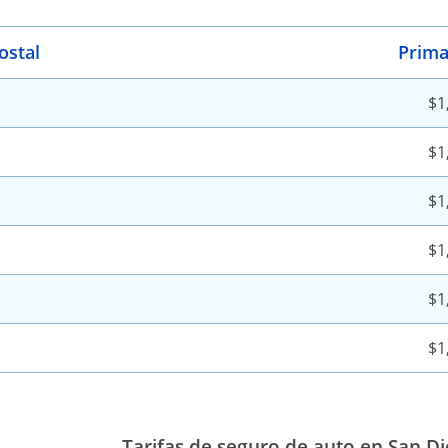
ostal
Prima
$1
$1
$1
$1
$1
$1
Tarifas de seguro de auto en San D