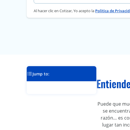
Al hacer clic en Cotizar, Yo acepto la
Politica de Privaci
Jump to:
Entiende
Puede que much
se encuentra
razón… es com
lugar tan in