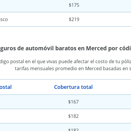
$175
isco
$219
seguros de automóvil baratos en Merced por códi
ódigo postal en el que vivas puede afectar el costo de tu pól
tarifas mensuales promedio en Merced basadas en su
ostal
Cobertura total
$167
$182
$182