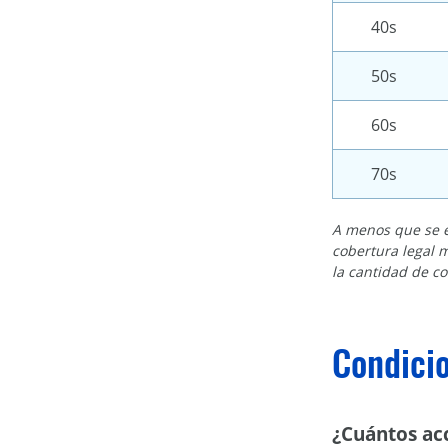
40s
50s
60s
70s
A menos que se es
cobertura legal m
la cantidad de c
Condici
¿Cuántos ac