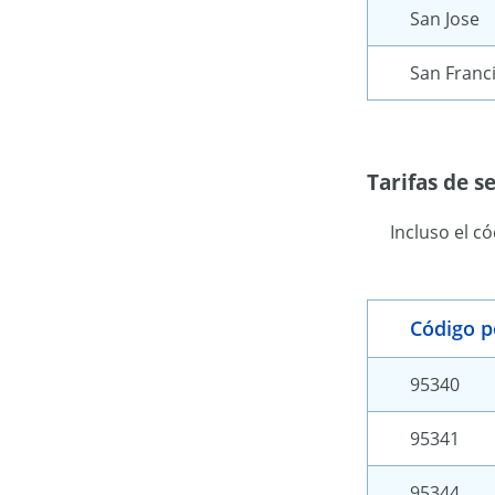
San Jose
San Franc
Tarifas de 
Incluso el c
Código p
95340
95341
95344