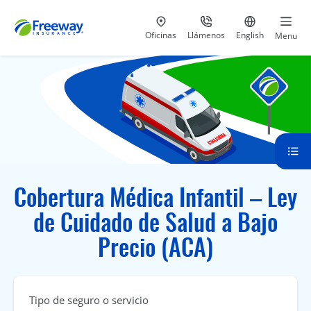
Visita nuestras
al 800-441-5533
Ir al sitio e
Oficinas
Llámenos
English
Menu
Cobertura Médica Infantil – Ley
de Cuidado de Salud a Bajo
Precio (ACA)
Tipo de seguro o servicio