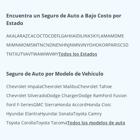
Encuentra un Seguro de Auto a Bajo Costo por
Estado
AK
AL
AR
AZ
CA
CO
CT
DC
DE
FL
GA
HI
IA
ID
IL
IN
KS
KY
LA
MA
MD
ME
MI
MN
MO
MS
MT
NC
ND
NE
NH
NJ
NM
NV
NY
OH
OK
OR
PA
RI
SC
SD
TN
TX
UT
VA
VT
WA
WI
WV
WY
Todos los Estados
Seguro de Auto por Modelo de Vehículo
Chevrolet Impala
Chevrolet Malibu
Chevrolet Tahoe
Chevrolet Silverado
Dodge Charger
Dodge Ram
Ford Fusion
Ford F-Series
GMC Sierra
Honda Accord
Honda Civic
Hyundai Elantra
Hyundai Sonata
Toyota Camry
Toyota Corolla
Toyota Tacoma
Todos los modelos de auto