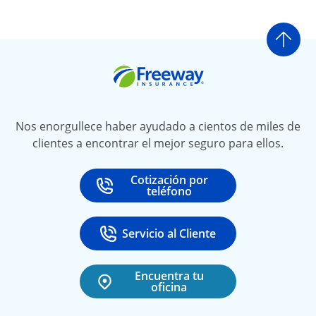
Ir a
Freeway Insurance
Nos enorgullece haber ayudado a cientos de miles de
clientes a encontrar el mejor seguro para ellos.
Cotización por
Call
at
teléfono
Servicio al Cliente
Call
at 888-531-6720
Encuentra tu
oficina