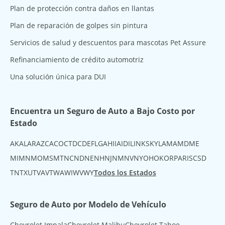
Plan de protección contra daños en llantas
Plan de reparación de golpes sin pintura
Servicios de salud y descuentos para mascotas Pet Assure
Refinanciamiento de crédito automotriz
Una solución única para DUI
Encuentra un Seguro de Auto a Bajo Costo por
Estado
AK
AL
AR
AZ
CA
CO
CT
DC
DE
FL
GA
HI
IA
ID
IL
IN
KS
KY
LA
MA
MD
ME
MI
MN
MO
MS
MT
NC
ND
NE
NH
NJ
NM
NV
NY
OH
OK
OR
PA
RI
SC
SD
TN
TX
UT
VA
VT
WA
WI
WV
WY
Todos los Estados
Seguro de Auto por Modelo de Vehículo
Chevrolet Impala
Chevrolet Malibu
Chevrolet Tahoe