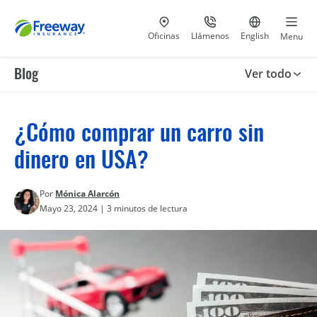
Visita nuestras
al 800-441-5533
Ir al sitio e
Oficinas
Llámenos
English
Menu
Blog
Ver todo
¿Cómo comprar un carro sin
dinero en USA?
Por
Mónica Alarcón
Mayo 23, 2024 | 3 minutos de lectura