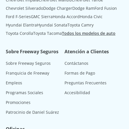
Chevrolet Silverado
Dodge Charger
Dodge Ram
Ford Fusion
Ford F-Series
GMC Sierra
Honda Accord
Honda Civic
Hyundai Elantra
Hyundai Sonata
Toyota Camry
Toyota Corolla
Toyota Tacoma
Todos los modelos de auto
Sobre Freeway Seguros
Atención a Clientes
Sobre Freeway Seguros
Contáctanos
Franquicia de Freeway
Formas de Pago
Empleos
Preguntas Frecuentes
Programas Sociales
Accesibilidad
Promociones
Patrocinio de Daniel Suárez
Oficinas