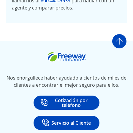
llamarnos al
800-441-5533
para hablar con un
agente y comparar precios.
Ir a
Freeway Insurance
Nos enorgullece haber ayudado a cientos de miles de
clientes a encontrar el mejor seguro para ellos.
Cotización por
Call
at
teléfono
Servicio al Cliente
Call
at 888-531-6720