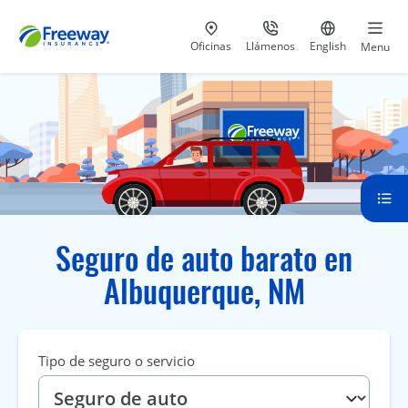
Visita nuestras
al 800-441-5533
Ir al sitio e
Oficinas
Llámenos
English
Menu
Seguro de auto barato en
Albuquerque, NM
Tipo de seguro o servicio