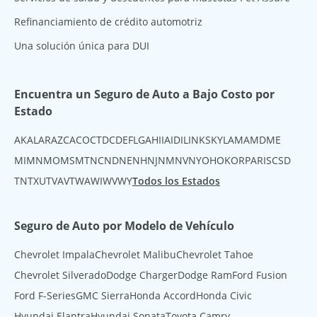
Refinanciamiento de crédito automotriz
Una solución única para DUI
Encuentra un Seguro de Auto a Bajo Costo por
Estado
AK
AL
AR
AZ
CA
CO
CT
DC
DE
FL
GA
HI
IA
ID
IL
IN
KS
KY
LA
MA
MD
ME
MI
MN
MO
MS
MT
NC
ND
NE
NH
NJ
NM
NV
NY
OH
OK
OR
PA
RI
SC
SD
TN
TX
UT
VA
VT
WA
WI
WV
WY
Todos los Estados
Seguro de Auto por Modelo de Vehículo
Chevrolet Impala
Chevrolet Malibu
Chevrolet Tahoe
Chevrolet Silverado
Dodge Charger
Dodge Ram
Ford Fusion
Ford F-Series
GMC Sierra
Honda Accord
Honda Civic
Hyundai Elantra
Hyundai Sonata
Toyota Camry