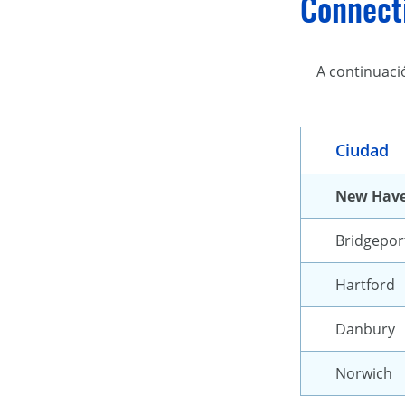
Connect
A continuaci
Ciudad
New Hav
Bridgepor
Hartford
Danbury
Norwich