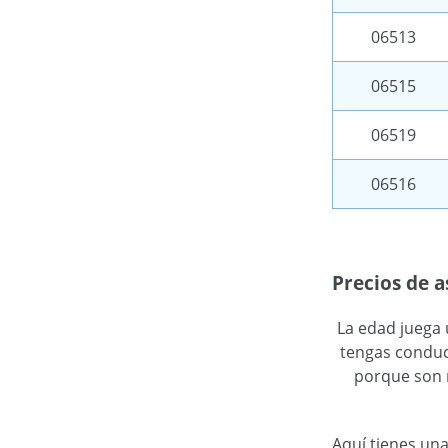
06513
06515
06519
06516
Precios de 
La edad juega 
tengas conduc
porque son 
Aquí tienes un