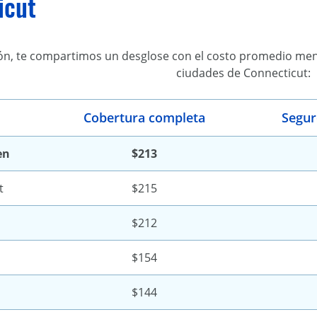
icut
ón, te compartimos un desglose con el costo promedio men
ciudades de Connecticut:
Cobertura completa
Segur
en
$213
t
$215
$212
$154
$144