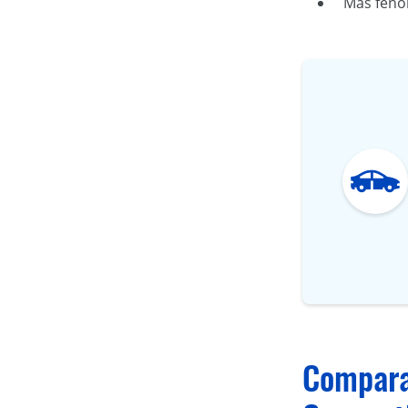
Más fenóm
Comparac