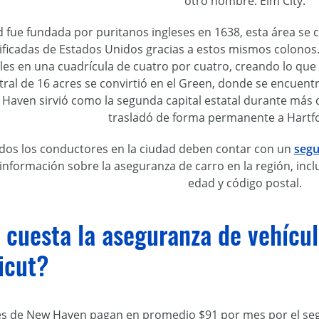
otro nombre: Elm City.
d fue fundada por puritanos ingleses en 1638, esta área se c
ificadas de Estados Unidos gracias a estos mismos colonos.
lles en una cuadrícula de cuatro por cuatro, creando lo que
tral de 16 acres se convirtió en el Green, donde se encuen
 Haven sirvió como la segunda capital estatal durante más d
trasladó de forma permanente a Hartfo
odos los conductores en la ciudad deben contar con un
segu
nformación sobre la aseguranza de carro en la región, inc
edad y código postal.
 cuesta la aseguranza de vehícu
icut?
s de New Haven pagan en promedio $91 por mes por el segu