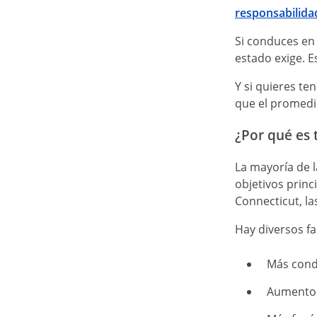
responsabilidad
Si conduces en
estado exige. E
Y si quieres t
que el promedi
¿Por qué es 
La mayoría de l
objetivos princ
Connecticut, la
Hay diversos f
Más condu
Aumento 