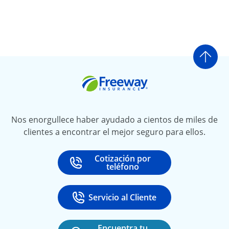
Ir a
Freeway Insurance
Nos enorgullece haber ayudado a cientos de miles de
clientes a encontrar el mejor seguro para ellos.
Cotización por
Call
at
teléfono
Servicio al Cliente
Call
at 888-531-6720
Encuentra tu