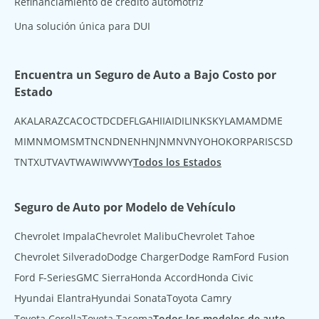
Refinanciamiento de crédito automotriz
Una solución única para DUI
Encuentra un Seguro de Auto a Bajo Costo por
Estado
AK
AL
AR
AZ
CA
CO
CT
DC
DE
FL
GA
HI
IA
ID
IL
IN
KS
KY
LA
MA
MD
ME
MI
MN
MO
MS
MT
NC
ND
NE
NH
NJ
NM
NV
NY
OH
OK
OR
PA
RI
SC
SD
TN
TX
UT
VA
VT
WA
WI
WV
WY
Todos los Estados
Seguro de Auto por Modelo de Vehículo
Chevrolet Impala
Chevrolet Malibu
Chevrolet Tahoe
Chevrolet Silverado
Dodge Charger
Dodge Ram
Ford Fusion
Ford F-Series
GMC Sierra
Honda Accord
Honda Civic
Hyundai Elantra
Hyundai Sonata
Toyota Camry
Toyota Corolla
Toyota Tacoma
Todos los modelos de auto