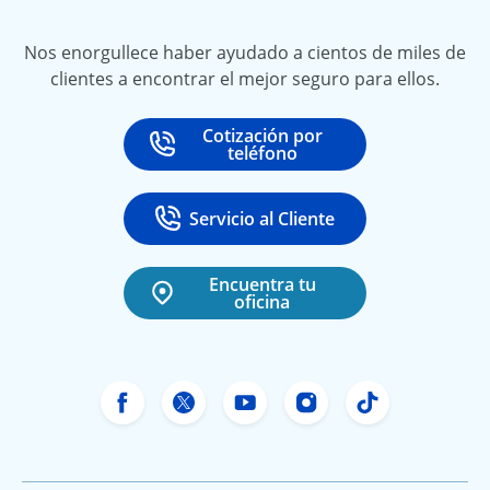
Nos enorgullece haber ayudado a cientos de miles de
clientes a encontrar el mejor seguro para ellos.
Cotización por
Call
at
teléfono
Servicio al Cliente
Call
at 888-531-6720
Encuentra tu
oficina
Facebook de Freeway Insurance
X de Freeway Insurance
YouTube de Freeway In
Instagram Freewa
TikTok Free