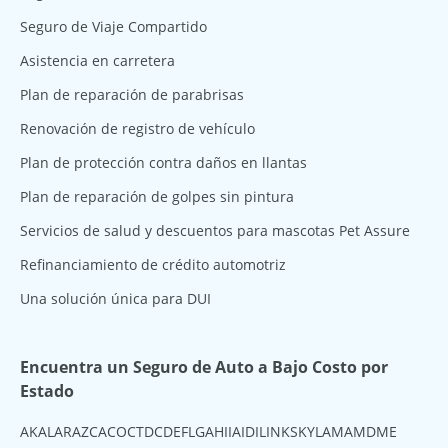
Seguro de Viaje Compartido
Asistencia en carretera
Plan de reparación de parabrisas
Renovación de registro de vehículo
Plan de protección contra daños en llantas
Plan de reparación de golpes sin pintura
Servicios de salud y descuentos para mascotas Pet Assure
Refinanciamiento de crédito automotriz
Una solución única para DUI
Encuentra un Seguro de Auto a Bajo Costo por
Estado
AK
AL
AR
AZ
CA
CO
CT
DC
DE
FL
GA
HI
IA
ID
IL
IN
KS
KY
LA
MA
MD
ME