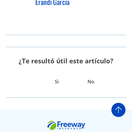
Erandi García
¿Te resultó útil este artículo?
Si
No
Ir a
Freeway Insurance