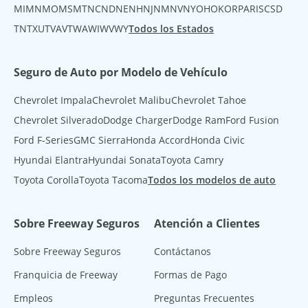
MI
MN
MO
MS
MT
NC
ND
NE
NH
NJ
NM
NV
NY
OH
OK
OR
PA
RI
SC
SD
TN
TX
UT
VA
VT
WA
WI
WV
WY
Todos los Estados
Seguro de Auto por Modelo de Vehículo
Chevrolet Impala
Chevrolet Malibu
Chevrolet Tahoe
Chevrolet Silverado
Dodge Charger
Dodge Ram
Ford Fusion
Ford F-Series
GMC Sierra
Honda Accord
Honda Civic
Hyundai Elantra
Hyundai Sonata
Toyota Camry
Toyota Corolla
Toyota Tacoma
Todos los modelos de auto
Sobre Freeway Seguros
Atención a Clientes
Sobre Freeway Seguros
Contáctanos
Franquicia de Freeway
Formas de Pago
Empleos
Preguntas Frecuentes