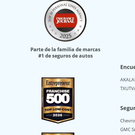
Parte de la familia de marcas
#1 de seguros de autos
Encue
AK
AL
A
TX
UT
V
Segur
Chevro
GMC Si