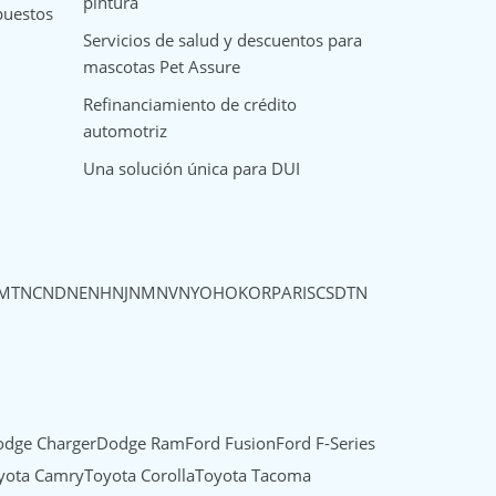
pintura
puestos
Servicios de salud y descuentos para
mascotas Pet Assure
Refinanciamiento de crédito
automotriz
Una solución única para DUI
MT
NC
ND
NE
NH
NJ
NM
NV
NY
OH
OK
OR
PA
RI
SC
SD
TN
dge Charger
Dodge Ram
Ford Fusion
Ford F-Series
yota Camry
Toyota Corolla
Toyota Tacoma