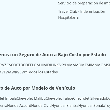
Servicio de preparación de im
Travel Club - Indemnización
Hospitalaria
ntra un Seguro de Auto a Bajo Costo por Estado
R
AZ
CA
CO
CT
DC
DE
FL
GA
HI
IA
ID
IL
IN
KS
KY
LA
MA
MD
ME
MI
MN
MO
MS
A
VT
WA
WI
WV
WY
Todos los Estados
o de Auto por Modelo de Vehículo
let Impala
Chevrolet Malibu
Chevrolet Tahoe
Chevrolet Silverado
Do
erra
Honda Accord
Honda Civic
Hyundai Elantra
Hyundai Sonata
To