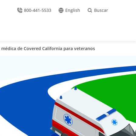
800-441-5533
English
Buscar
Llámenos
Ir al sitio en Español /
 médica de Covered California para veteranos