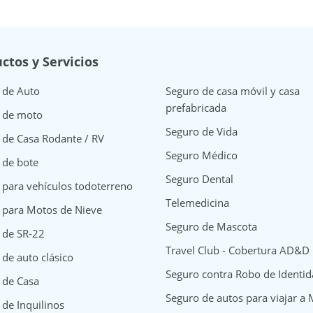
ctos y Servicios
 de Auto
Seguro de casa móvil y casa
prefabricada
 de moto
Seguro de Vida
 de Casa Rodante / RV
Seguro Médico
 de bote
Seguro Dental
 para vehículos todoterreno
Telemedicina
 para Motos de Nieve
Seguro de Mascota
 de SR-22
Travel Club - Cobertura AD&D
de auto clásico
Seguro contra Robo de Identi
surance
y Insurance
way Insurance
 de Casa
Seguro de autos para viajar a
 de Inquilinos