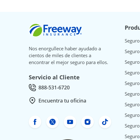
Freeway Insurance
Produ
Seguro
Nos enorgullece haber ayudado a
Seguro
cientos de miles de clientes a
Seguro
encontrar el mejor seguro para ellos.
Seguro
Servicio al Cliente
Seguro
888-531-6720
Call Customer service at
Seguro
Encuentra tu oficina
Seguro
Seguro 
Facebook de Freeway Insurance
X de Freeway Insurance
YouTube de Freeway In
Instagram Freewa
TikTok Free
Seguro
Seguro