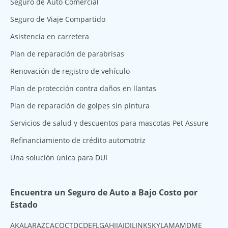
Seguro de Auto Comercial
Seguro de Viaje Compartido
Asistencia en carretera
Plan de reparación de parabrisas
Renovación de registro de vehículo
Plan de protección contra daños en llantas
Plan de reparación de golpes sin pintura
Servicios de salud y descuentos para mascotas Pet Assure
Refinanciamiento de crédito automotriz
Una solución única para DUI
Encuentra un Seguro de Auto a Bajo Costo por
Estado
AK
AL
AR
AZ
CA
CO
CT
DC
DE
FL
GA
HI
IA
ID
IL
IN
KS
KY
LA
MA
MD
ME