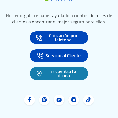
Nos enorgullece haber ayudado a cientos de miles de
clientes a encontrar el mejor seguro para ellos.
Cotización por
Call
at
teléfono
Servicio al Cliente
Call
at 888-531-6720
Encuentra tu
oficina
Facebook de Freeway Insurance
X de Freeway Insurance
YouTube de Freeway In
Instagram Freewa
TikTok Free