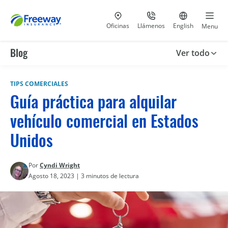
Visita nuestras
al 800-441-5533
Ir al sitio e
Oficinas
Llámenos
English
Menu
Blog
Ver todo
TIPS COMERCIALES
Guía práctica para alquilar
vehículo comercial en Estados
Unidos
Por
Cyndi Wright
Agosto 18, 2023 | 3 minutos de lectura