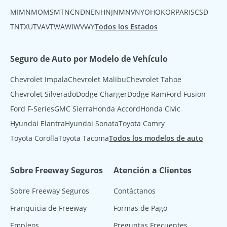
MI
MN
MO
MS
MT
NC
ND
NE
NH
NJ
NM
NV
NY
OH
OK
OR
PA
RI
SC
SD
TN
TX
UT
VA
VT
WA
WI
WV
WY
Todos los Estados
Seguro de Auto por Modelo de Vehículo
Chevrolet Impala
Chevrolet Malibu
Chevrolet Tahoe
Chevrolet Silverado
Dodge Charger
Dodge Ram
Ford Fusion
Ford F-Series
GMC Sierra
Honda Accord
Honda Civic
Hyundai Elantra
Hyundai Sonata
Toyota Camry
Toyota Corolla
Toyota Tacoma
Todos los modelos de auto
Sobre Freeway Seguros
Atención a Clientes
Sobre Freeway Seguros
Contáctanos
Franquicia de Freeway
Formas de Pago
Empleos
Preguntas Frecuentes