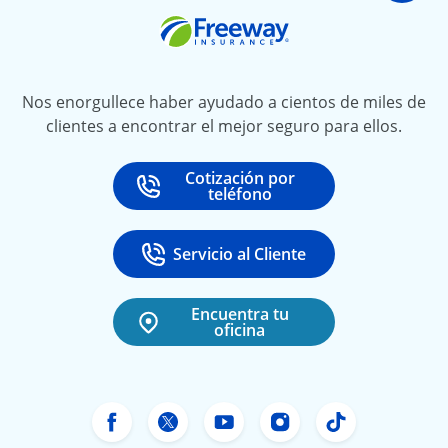
Freeway Insurance
Nos enorgullece haber ayudado a cientos de miles de
clientes a encontrar el mejor seguro para ellos.
Cotización por
Call
at
teléfono
Servicio al Cliente
Call
at 888-531-6720
Encuentra tu
oficina
Facebook de Freeway Insurance
X de Freeway Insurance
YouTube de Freeway In
Instagram Freewa
TikTok Free