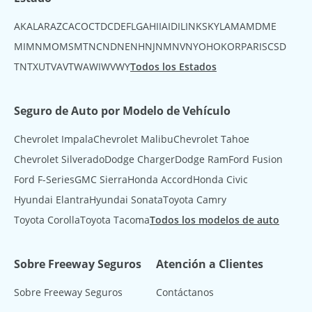
AK
AL
AR
AZ
CA
CO
CT
DC
DE
FL
GA
HI
IA
ID
IL
IN
KS
KY
LA
MA
MD
ME
MI
MN
MO
MS
MT
NC
ND
NE
NH
NJ
NM
NV
NY
OH
OK
OR
PA
RI
SC
SD
TN
TX
UT
VA
VT
WA
WI
WV
WY
Todos los Estados
Seguro de Auto por Modelo de Vehículo
Chevrolet Impala
Chevrolet Malibu
Chevrolet Tahoe
Chevrolet Silverado
Dodge Charger
Dodge Ram
Ford Fusion
Ford F-Series
GMC Sierra
Honda Accord
Honda Civic
Hyundai Elantra
Hyundai Sonata
Toyota Camry
Toyota Corolla
Toyota Tacoma
Todos los modelos de auto
Sobre Freeway Seguros
Atención a Clientes
Sobre Freeway Seguros
Contáctanos